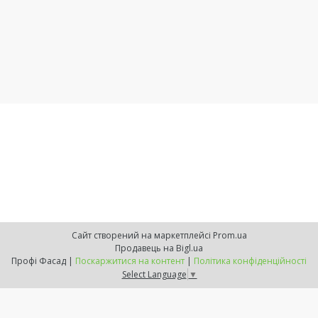
Сайт створений на маркетплейсі
Prom.ua
Продавець на Bigl.ua
Профі Фасад |
Поскаржитися на контент
|
Політика конфіденційності
Select Language
▼