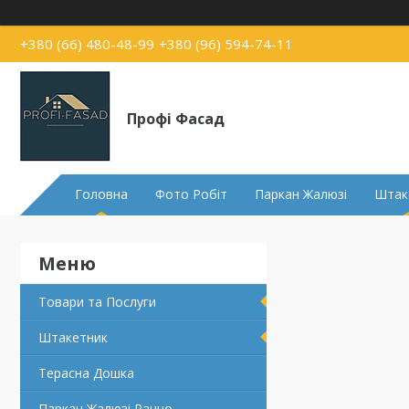
+380 (66) 480-48-99
+380 (96) 594-74-11
Профі Фасад
Головна
Фото Робіт
Паркан Жалюзі
Штак
Товари та Послуги
Штакетник
Терасна Дошка
Паркан Жалюзі Ранчо