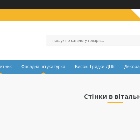
етник
Фасадна штукатурка
Високі Грядки ДПК
Декора
Стінки в віталь