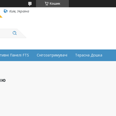
Кошик
Київ, Україна
тивні Панелі FTS
Снігозатримувачі
Терасна Дошка
ню