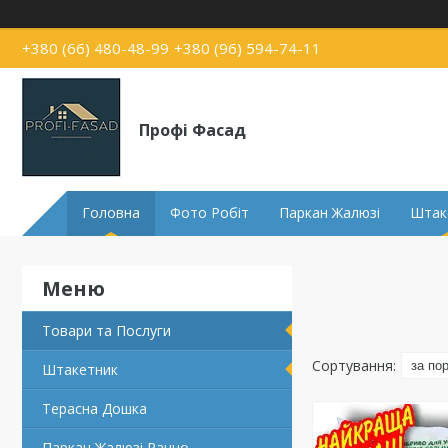
+380 (66) 480-48-99
+380 (96) 594-74-11
Профі Фасад
Головна
Фото Робіт
Паркан Жалюзі
Штак
Товари та Послуги
Штакетник
Терасна Дошка
Паркан Жалюзі Ранчо