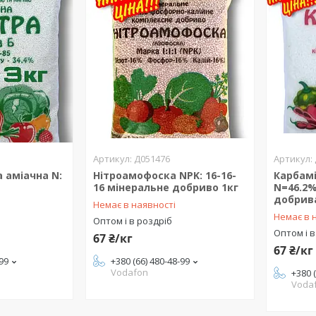
Д051476
 аміачна N:
Нітроамофоска NPK: 16-16-
Карбамі
16 мінеральне добриво 1кг
N=46.2%
добрив
Немає в наявності
Немає в 
Оптом і в роздріб
Оптом і в
67 ₴/кг
67 ₴/кг
-99
+380 (66) 480-48-99
Vodafon
+380 
Voda