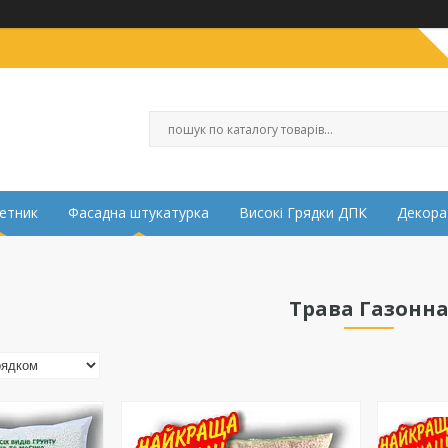
етник
Фасадна штукатурка
Високі Грядки ДПК
Декора
Трава Газонн