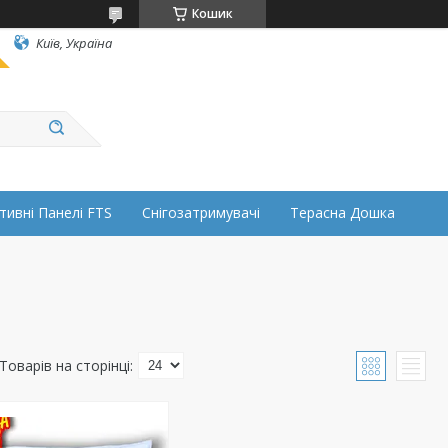
Кошик
Київ, Україна
тивні Панелі FTS
Снігозатримувачі
Терасна Дошка
а