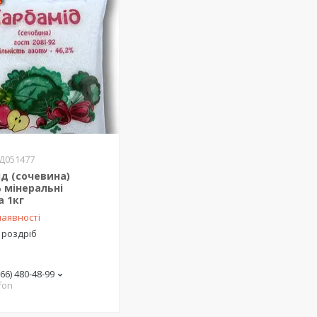
Д051477
д (сочевина)
 мінеральні
а 1кг
наявності
 роздріб
(66) 480-48-99
fon