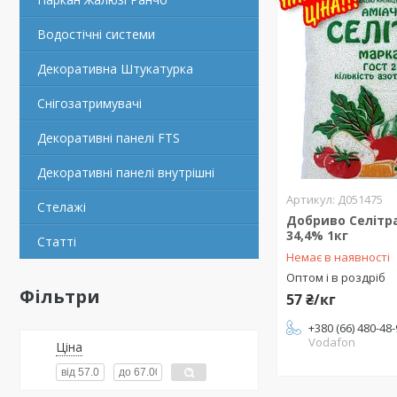
Водостічні системи
Декоративна Штукатурка
Снігозатримувачі
Декоративні панелі FTS
Декоративні панелі внутрішні
Д051475
Стелажі
Добриво Селітра
34,4% 1кг
Статті
Немає в наявності
Оптом і в роздріб
Фільтри
57 ₴/кг
+380 (66) 480-48
Vodafon
Ціна