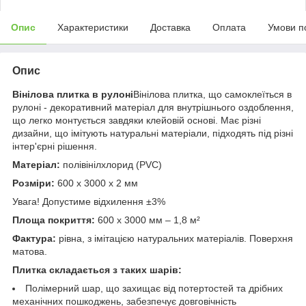
Опис
Характеристики
Доставка
Оплата
Умови п
Опис
Вінілова плитка в рулоні
Вінілова плитка, що самоклеїться в
рулоні - декоративний матеріал для внутрішнього оздоблення,
що легко монтується завдяки клейовій основі. Має різні
дизайни, що імітують натуральні матеріали, підходять під різні
інтер'єрні рішення.
Матеріал:
полівінілхлорид (PVC)
Розміри:
600 х 3000 х 2 мм
Увага! Допустиме відхилення ±3%
Площа покриття:
600 х 3000 мм – 1,8 м²
Фактура:
рівна, з імітацією натуральних матеріалів. Поверхня
матова.
Плитка складається з таких шарів:
Полімерний шар, що захищає від потертостей та дрібних
механічних пошкоджень, забезпечує довговічність