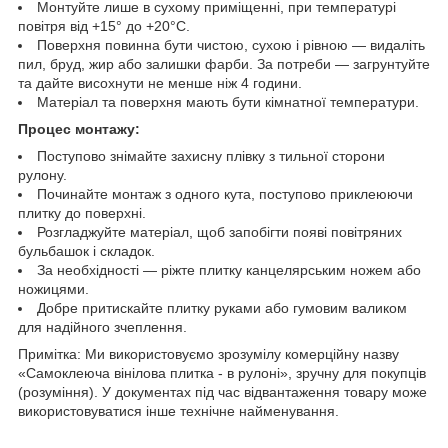
Монтуйте лише в сухому приміщенні, при температурі
повітря від +15° до +20°C.
Поверхня повинна бути чистою, сухою і рівною — видаліть
пил, бруд, жир або залишки фарби. За потреби — загрунтуйте
та дайте висохнути не менше ніж 4 години.
Матеріал та поверхня мають бути кімнатної температури.
Процес монтажу:
Поступово знімайте захисну плівку з тильної сторони
рулону.
Починайте монтаж з одного кута, поступово приклеюючи
плитку до поверхні.
Розгладжуйте матеріал, щоб запобігти появі повітряних
бульбашок і складок.
За необхідності — ріжте плитку канцелярським ножем або
ножицями.
Добре притискайте плитку руками або гумовим валиком
для надійного зчеплення.
Примітка: Ми використовуємо зрозумілу комерційну назву
«Самоклеюча вінілова плитка - в рулоні», зручну для покупців
(розуміння). У документах під час відвантаження товару може
використовуватися інше технічне найменування.