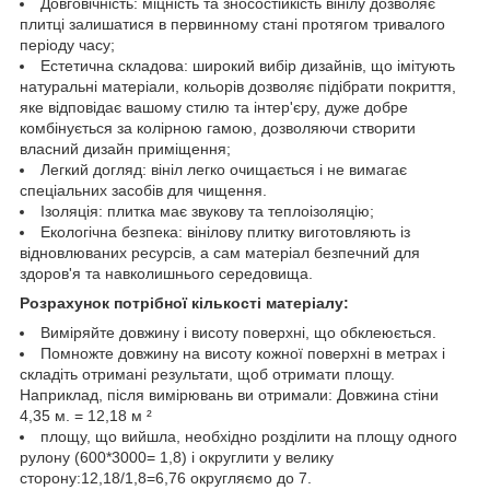
Довговічність: міцність та зносостійкість вінілу дозволяє
плитці залишатися в первинному стані протягом тривалого
періоду часу;
Естетична складова: широкий вибір дизайнів, що імітують
натуральні матеріали, кольорів дозволяє підібрати покриття,
яке відповідає вашому стилю та інтер'єру, дуже добре
комбінується за колірною гамою, дозволяючи створити
власний дизайн приміщення;
Легкий догляд: вініл легко очищається і не вимагає
спеціальних засобів для чищення.
Ізоляція: плитка має звукову та теплоізоляцію;
Екологічна безпека: вінілову плитку виготовляють із
відновлюваних ресурсів, а сам матеріал безпечний для
здоров'я та навколишнього середовища.
Розрахунок потрібної кількості матеріалу:
Виміряйте довжину і висоту поверхні, що обклеюється.
Помножте довжину на висоту кожної поверхні в метрах і
складіть отримані результати, щоб отримати площу.
Наприклад, після вимірювань ви отримали: Довжина стіни
4,35 м. = 12,18 м ²
площу, що вийшла, необхідно розділити на площу одного
рулону (600*3000= 1,8) і округлити у велику
сторону:12,18/1,8=6,76 округляємо до 7.