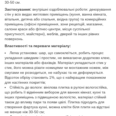
30-50 см.
Застосування:
внутрішні оздоблювальні роботи: декорування
стін у всіх видах житлових приміщень (кухня, ванна кімната,
вітальня, дитяча або спальня, вхідна група) та комерційних
приміщень (офісні приміщення, зони рецепцій, магазини,
салони краси або фітнес-центри, місця суспільної
присутності, майстерні), меблів, дверей та інших рівних
поверхонь.
Властивості та переваги матеріалу:
Легка установка: шар, що самоклеїться, робить процес
укладання швидким і простим, не вимагаючи додатково клею,
інших матеріалів або фахівців. Матеріал укладається стик у
стик, його можна різати ножицями чи монтажним ножем, між
смугами не розходиться, не набухає та не деформується.
Відсоток обрізу становить 1%, що є найкращим показником
для настінних покриттів;
Стійкість до вологи: вінілова плитка в рулоні вологостійка,
що робить її відмінним вибором для ванних кімнат, кухні та
інших приміщень з підвищеною вологістю, матеріал стійкий
також до впливу пари та появи цвілі. Плитка підходить для
створення фартуха кухні, можна клеїти біля плити на відстані
не менше ніж 30-50 см;