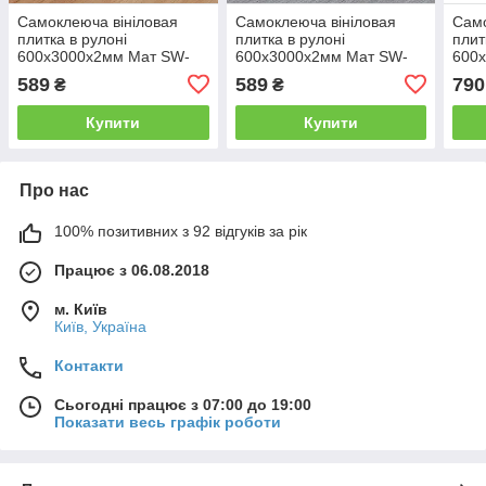
Самоклеюча вініловая
Самоклеюча вініловая
Само
плитка в рулоні
плитка в рулоні
плит
600х3000х2мм Мат SW-
600х3000х2мм Мат SW-
600
00002059
00002055
000
589
589
790
₴
₴
Купити
Купити
Про нас
100% позитивних з 92 відгуків за рік
Працює з 06.08.2018
м. Київ
Київ, Україна
Контакти
Сьогодні працює з 07:00 до 19:00
Показати весь графік роботи