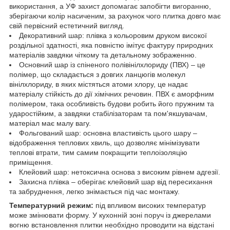
використання, а УФ захист допомагає запобігти вигоранню,
зберігаючи колір насиченим, за рахунок чого плитка довго має
свій первісний естетичний вигляд.
Декоративний шар: плівка з кольоровим друком високої
роздільної здатності, яка повністю імітує фактуру природних
матеріалів завдяки чіткому та детальному зображенню.
Основний шар із спіненого полівінілхлориду (ПВХ) – це
полімер, що складається з довгих ланцюгів молекул
вінілхлориду, в яких містяться атоми хлору, це надає
матеріалу стійкість до дії хімічних речовин. ПВХ є аморфним
полімером, така особливість будови робить його пружним та
ударостійким, а завдяки стабілізаторам та пом'якшувачам,
матеріал має малу вагу.
Фольгований шар: основна властивість цього шару –
відображення теплових хвиль, що дозволяє мінімізувати
теплові втрати, тим самим покращити теплоізоляцію
приміщення.
Клейовий шар: нетоксична основа з високим рівнем адгезії.
Захисна плівка – оберігає клейовий шар від пересихання
та забруднення, легко знімається під час монтажу.
Температурний режим:
під впливом високих температур
може змінювати форму. У кухонній зоні поруч із джерелами
вогню встановлення плитки необхідно проводити на відстані