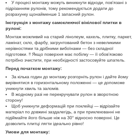
У процесі монтажу можуть виникнути відходи, пов'язані з
підрізанням рулонів, тому рекомендується додати до
розрахунку щонайменше 1 запасний рулон.
Інструкція з монтажу самоклеючої вінілової плитки в
рулоні:
Монтаж можливий на старий лінолеум, кахель, плитку, паркет,
ламінат, скло, фарбу, загрунтований бетон з невеликими
нерівностями та дрібними вибоїнами — без складної
підготовки. ‼️ Якщо поверхня має побілку — її обов’язково
потрібно зчистити, при необхідності застосовуйте шпатель.
Перед початком монтажу:
За кілька годин до монтажу розгорніть рулон і дайте йому
вирівнятися в горизонтальному положенні — це допоможе
уникнути хвиль та заломів.
В жодному разі не перекручувати рулон в зворотною
сторону!
Щоб уникнути деформацій при поклейці — відрізайте
матеріал по довжині заздалегідь, а при приклеюванні не
підіймайте його більше ніж на 30° відносно поверхні. Це
дозволить плитці лягти ідеально рівно!
Умови для монтажу: