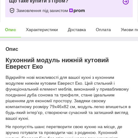
Що таке купити з Пром?
Замовлення під захистом
Опис
Характеристики
Доставка
Оплата
Умови п
Опис
Кухонний модуль нижній кутовий
Еверест Еко
Відкрийте нові можливості для вашої кухні з кухонним
модулем нижнім кутовим Еверест Еко. Цей стильний і
функціональний елемент меблів, виконаний у привабливому
поєднанні дуба сонома та трюфеля, стане ідеальним
рішенням для економії простору. Завдяки своєму
компактному розміру 79х46х82 см, модуль легко впишеться в
будь-який інтер'єр, створюючи сучасний та затишний вигляд
вашої кухні.
Не пропустіть шанс перетворити свою кухню на місце, де
зручно готувати та проводити час з родиною. Кухонний