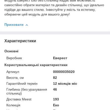
модуль Еверест Еко без стільниці надає вам можливість
самостійно обрати матеріал та дизайн стільниці, що ідеально
підійде до вашого стилю. Інвестуйте у якість та естетику,
обираючи цей модуль для вашого дому!
Приховати
Характеристики
Основні
Виробник
Еверест
Користувальницькі характеристики
Артикул
00000035020
Висота, см
82
Гарантійний термін
12 місяців міс
Глибина (без урахування
46
стільниці)
Доставка Meest
193
Колекція
Еко