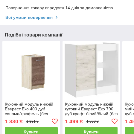
Повернення товару впродовж 14 днів за домовленістю
Всі умови повернення
Подібні товари компанії
Кухонний модуль нижній
Кухонний модуль нижній
Кухо
Еверест Еко 400 дуб
кутовий Еверест Еко 790
мийк
сонома/трюфель (без
дуб крафт білий/білий (без
дуб
стільниці) 40х46х82 см
стільниці) 79х46х82 см
60х4
1 330
1 499
1 4
₴
₴
1 331 ₴
1 500 ₴
(DTM-2780)
(DTM-071032)
Купити
Купити