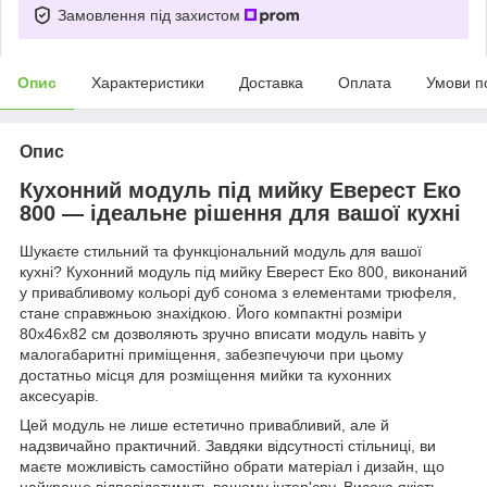
Замовлення під захистом
Опис
Характеристики
Доставка
Оплата
Умови п
Опис
Кухонний модуль під мийку Еверест Еко
800 — ідеальне рішення для вашої кухні
Шукаєте стильний та функціональний модуль для вашої
кухні? Кухонний модуль під мийку Еверест Еко 800, виконаний
у привабливому кольорі дуб сонома з елементами трюфеля,
стане справжньою знахідкою. Його компактні розміри
80х46х82 см дозволяють зручно вписати модуль навіть у
малогабаритні приміщення, забезпечуючи при цьому
достатньо місця для розміщення мийки та кухонних
аксесуарів.
Цей модуль не лише естетично привабливий, але й
надзвичайно практичний. Завдяки відсутності стільниці, ви
маєте можливість самостійно обрати матеріал і дизайн, що