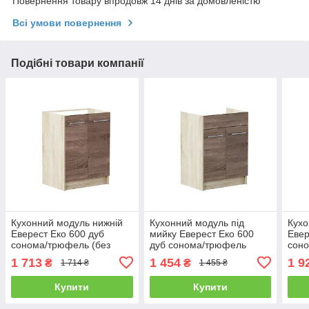
Повернення товару впродовж 14 днів за домовленістю
Всі умови повернення
Подібні товари компанії
Кухонний модуль нижній
Кухонний модуль під
Кухо
Еверест Еко 600 дуб
мийку Еверест Еко 600
Евер
сонома/трюфель (без
дуб сонома/трюфель
соно
стільниці) 60х46х82 см
60х46х82 см (DTM-2813)
стіл
1 713
1 454
1 9
₴
₴
1 714 ₴
1 455 ₴
(DTM-2810)
(DT
Купити
Купити