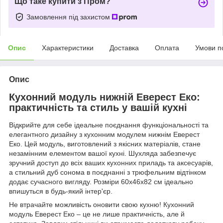
Що таке купити з Пром?
Замовлення під захистом
Опис
Характеристики
Доставка
Оплата
Умови п
Опис
Кухонний модуль нижній Еверест Еко:
практичність та стиль у вашій кухні
Відкрийте для себе ідеальне поєднання функціональності та
елегантного дизайну з кухонним модулем нижнім Еверест
Еко. Цей модуль, виготовлений з якісних матеріалів, стане
незамінним елементом вашої кухні. Шухляда забезпечує
зручний доступ до всіх ваших кухонних приладь та аксесуарів,
а стильний дуб сонома в поєднанні з трюфельним відтінком
додає сучасного вигляду. Розміри 60х46х82 см ідеально
впишуться в будь-який інтер'єр.
Не втрачайте можливість оновити свою кухню! Кухонний
модуль Еверест Еко – це не лише практичність, але й