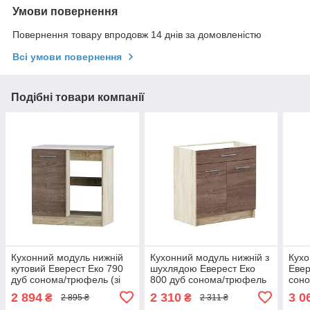
Умови повернення
Повернення товару впродовж 14 днів за домовленістю
Всі умови повернення
Подібні товари компанії
Кухонний модуль нижній
Кухонний модуль нижній з
Кухо
кутовий Еверест Еко 790
шухлядою Еверест Еко
Евер
дуб сонома/трюфель (зі
800 дуб сонома/трюфель
соно
стільницею) 79х46х82 см
(без стільниці) 80х46х82
стіл
2 894
2 310
3 0
₴
₴
2 895 ₴
2 311 ₴
(DTM-2904)
см (DTM-2840)
(DT