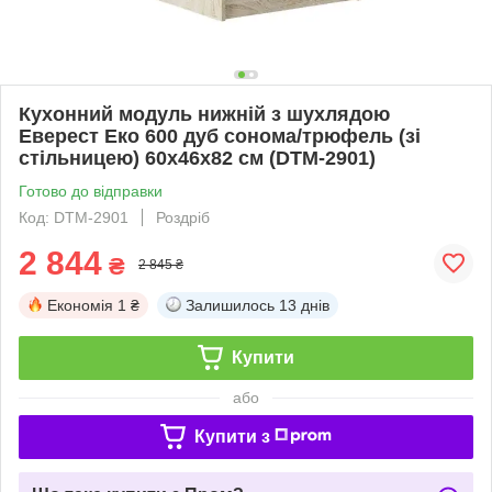
Кухонний модуль нижній з шухлядою
Еверест Еко 600 дуб сонома/трюфель (зі
стільницею) 60х46х82 см (DTM-2901)
Готово до відправки
Код: DTM-2901
Роздріб
2 844
₴
2 845 ₴
Економія
1 ₴
Залишилось
13 днів
Купити
або
Купити з