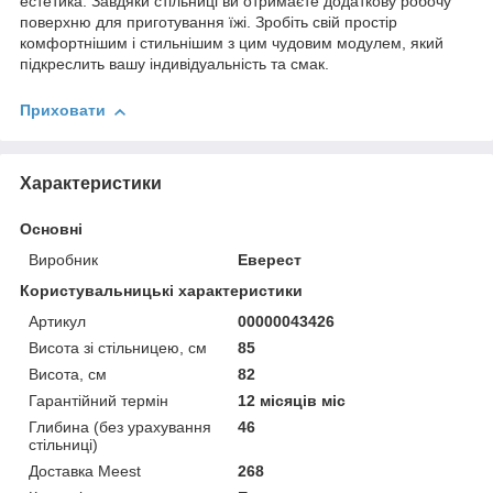
естетика. Завдяки стільниці ви отримаєте додаткову робочу
поверхню для приготування їжі. Зробіть свій простір
комфортнішим і стильнішим з цим чудовим модулем, який
підкреслить вашу індивідуальність та смак.
Приховати
Характеристики
Основні
Виробник
Еверест
Користувальницькі характеристики
Артикул
00000043426
Висота зі стільницею, см
85
Висота, см
82
Гарантійний термін
12 місяців міс
Глибина (без урахування
46
стільниці)
Доставка Meest
268