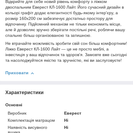
Відкрийте для себе новий рівень комфорту з ліжком
двоспальним Еверест КЛ-1600 Лайт. Його сучасний дизайн в
кольорі графіт додає елегантності будь-якому інтер'єру, а
розмір 160х200 см забезпечує достатньо простору для
відпочинку. Підйомний механізм не тільки економить місце,
але й дозволяє зручно зберігати постільні речі, роблячи вашу
спальню більш організованою та затишною.
Не втрачайте можливість зробити свій сон більш комфортним!
Ліжко Еверест КЛ-1600 Лайт — це не просто меблі, а
інвестиція у ваш відпочинок та здоров'я. Замовте вже сьогодні
та насолоджуйтеся якістю та зручністю, які ви заслуговуєте!
Приховати
Характеристики
Основні
Виробник
Еверест
Комплектація матрацом
Ні
Наявність висувного
Ні
ящика