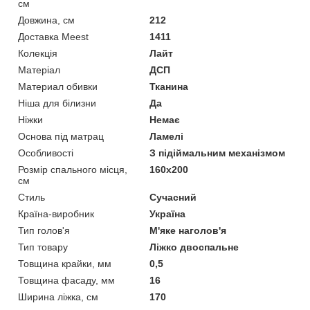
см
Довжина, см
212
Доставка Meest
1411
Колекція
Лайт
Матеріал
ДСП
Материал обивки
Тканина
Ніша для білизни
Да
Ніжки
Немає
Основа під матрац
Ламелі
Особливості
З підіймальним механізмом
Розмір спального місця,
160х200
см
Стиль
Сучасний
Країна-виробник
Україна
Тип голов'я
М'яке наголов'я
Тип товару
Ліжко двоспальне
Товщина крайки, мм
0,5
Товщина фасаду, мм
16
Ширина ліжка, см
170