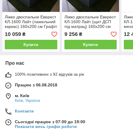
Ліжко двоспальне Еверест
Ліжко двоспальне Еверест
Ліжк
КЛ-1600 Лайт (ламельний
КЛ-1600 Лайт (щит ДСП
КЛ-1
каркас) 160х200 см Графіт
під матрац) 160х200 см
меха
(DTM-4901)
Графіт (DTM-4903)
Граф
10 059
9 256
12 
₴
₴
Купити
Купити
Про нас
100% позитивних з 92 відгуків за рік
Працює з 06.08.2018
м. Київ
Київ, Україна
Контакти
Сьогодні працює з 07:00 до 19:00
Показати весь графік роботи