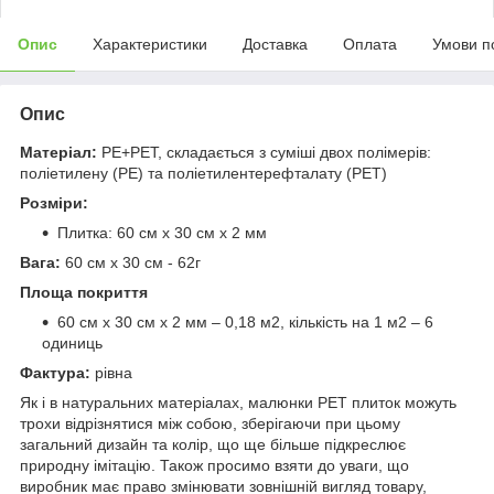
Опис
Характеристики
Доставка
Оплата
Умови п
Опис
Матеріал:
PE+PET, складається з суміші двох полімерів:
поліетилену (PE) та поліетилентерефталату (PET)
Розміри:
Плитка: 60 см х 30 см х 2 мм
Вага:
60 см х 30 см - 62г
Площа покриття
60 см х 30 см х 2 мм – 0,18 м2, кількість на 1 м2 – 6
одиниць
Фактура:
рівна
Як і в натуральних матеріалах, малюнки РЕТ плиток можуть
трохи відрізнятися між собою, зберігаючи при цьому
загальний дизайн та колір, що ще більше підкреслює
природну імітацію. Також просимо взяти до уваги, що
виробник має право змінювати зовнішній вигляд товару,