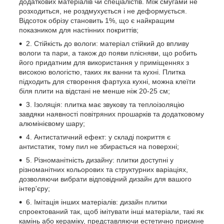
додаткових матеріалів чи спеціалістів. Між смугами не
розходиться, не роздмухується і не деформується.
Відсоток обрізу становить 1%, що є найкращим
показником для настінних покриттів;
2. Стійкість до вологи: матеріал стійкий до впливу
вологи та пари, а також до появи плісняви, що робить
його придатним для використання у приміщеннях з
високою вологістю, таких як ванни та кухні. Плитка
підходить для створення фартуха кухні, можна клеїти
біля плити на відстані не менше ніж 20-25 см;
3. Ізоляція: плитка має звукову та теплоізоляцію
завдяки наявності повітряних прошарків та додатковому
алюмінієвому шару;
4. Антистатичний ефект: у складі покриття є
антистатик, тому пил не збирається на поверхні;
5. Різноманітність дизайну: плитки доступні у
різноманітних кольорових та структурних варіаціях,
дозволяючи вибрати відповідний дизайн для вашого
інтер'єру;
6. Імітація інших матеріалів: дизайн плитки
спроектований так, щоб імітувати інші матеріали, такі як
камінь або кераміку, представляючи естетично приємне