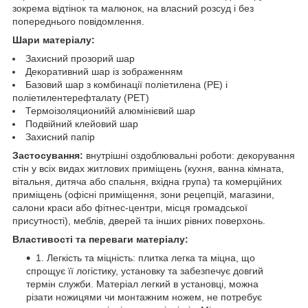
зокрема відтінок та малюнок, на власний розсуд і без
попереднього повідомлення.
Шари матеріалу:
Захисний прозорий шар
Декоративний шар із зображенням
Базовий шар з комбинації поліетилена (PE) і
поліетилентерефталату (PET)
Термоізоляционийй алюмінієвий шар
Подвійний клейовий шар
Захисний папір
Застосування:
внутрішні оздоблювальні роботи: декорування
стін у всіх видах житлових приміщень (кухня, ванна кімната,
вітальня, дитяча або спальня, вхідна група) та комерційних
приміщень (офісні приміщення, зони рецепцій, магазини,
салони краси або фітнес-центри, місця громадської
присутності), меблів, дверей та інших рівних поверхонь.
Властивості та переваги матеріалу:
1. Легкість та міцність: плитка легка та міцна, що
спрощує її логістику, установку та забезпечує довгий
термін служби. Матеріал легкий в установці, можна
різати ножицями чи монтажним ножем, не потребує