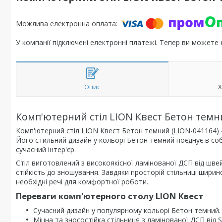
У компанії підключені електронні платежі. Тепер ви можете
Опис
Х
Комп'ютерний стіл LION Квест Бетон темн
Комп'ютерний стіл LION Квест Бетон темний (LION-041164) —
Його стильний дизайн у кольорі Бетон темний поєднує в собі
сучасний інтер'єр.
Стіл виготовлений з високоякісної ламінованої ДСП від шве
стійкість до зношування. Завдяки просторій стільниці ширин
необхідні речі для комфортної роботи.
Переваги комп'ютерного столу LION Квест
Сучасний дизайн у популярному кольорі Бетон темний.
Міцна та зносостійка стільниця з ламінованої ДСП від S