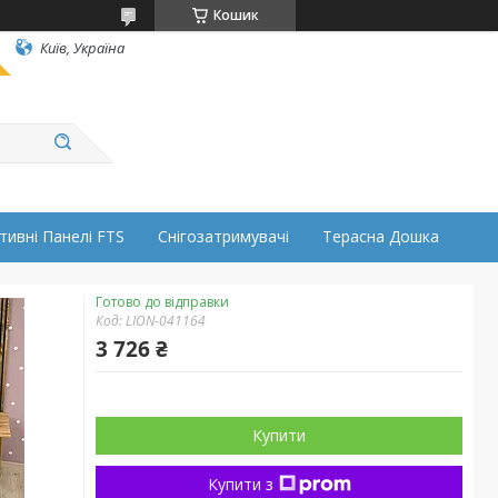
Кошик
Київ, Україна
тивні Панелі FTS
Снігозатримувачі
Терасна Дошка
Готово до відправки
Код:
LION-041164
3 726 ₴
Купити
Купити з