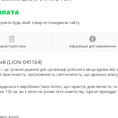
 купити будь-який товар не покидаючи сайту.
арактеристики
Інформація для замовлення
ий (LION-041164)
 це сучасне рішення для організації робочого місця вдома або в
 практичність, ергономічність і витонченість, що ідеально впису
йцарського виробника Swiss Krono, що гарантує довговічність та
ою 150 см, ви з легкістю розмістите комп'ютер, офісне приладдя т
wiss Krono.