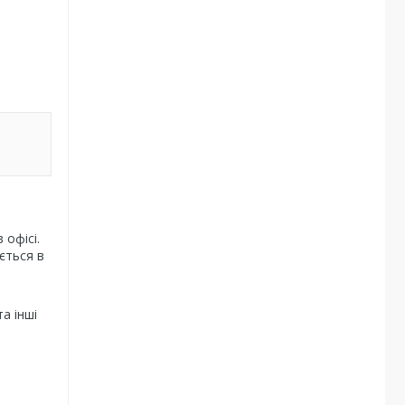
 офісі.
ється в
а інші