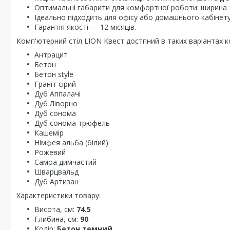
Оптимальні габарити для комфортної роботи: ширина 1
Ідеально підходить для офісу або домашнього кабінету
Гарантія якості — 12 місяців.
Комп'ютерний стіл LION Квест достпний в таких варіантах к
Антрацит
Бетон
Бетон style
Граніт сірий
Дуб Аппалачі
Дуб Ліворно
Дуб сонома
Дуб сонома трюфель
Кашемір
Німфея альба (білий)
Рожевий
Самоа димчастий
Шварцвальд
Дуб Артизан
Характеристики товару:
Висота, см:
74.5
Глибина, см:
90
Колір:
Бетон темний