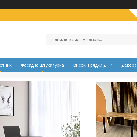
етник
Фасадна штукатурка
Високі Грядки ДПК
Декора