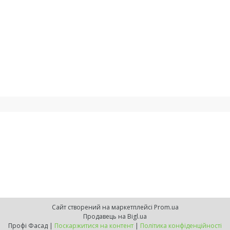
Сайт створений на маркетплейсі
Prom.ua
Продавець на Bigl.ua
Профі Фасад |
Поскаржитися на контент
|
Політика конфіденційності