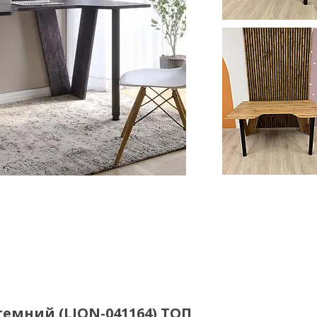
темний (LION-041164) ТОП