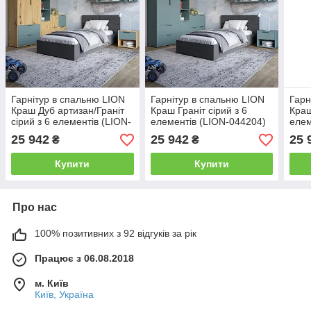
Гарнітур в спальню LION
Гарнітур в спальню LION
Гарн
Краш Дуб артизан/Граніт
Краш Граніт сірий з 6
Краш
сірий з 6 елементів (LION-
елементів (LION-044204)
елем
044202)
25 942
25 942
25 
₴
₴
Купити
Купити
Про нас
100% позитивних з 92 відгуків за рік
Працює з 06.08.2018
м. Київ
Київ, Україна