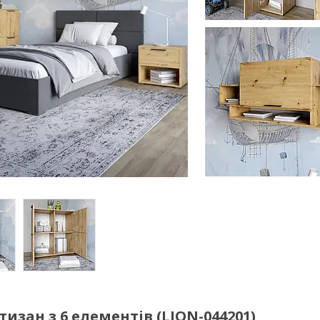
изан з 6 елементів (LION-044201)