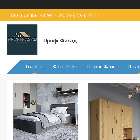
+380 (66) 480-48-99
+380 (96) 594-74-11
Профі Фасад
Головна
Фото Робіт
Паркан Жалюзі
Штак