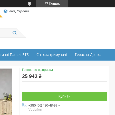
Кошик
Київ, Україна
тивні Панелі FTS
Снігозатримувачі
Терасна Дошка
Готово до відправки
25 942 ₴
Купити
+380 (66) 480-48-99
Vodafon