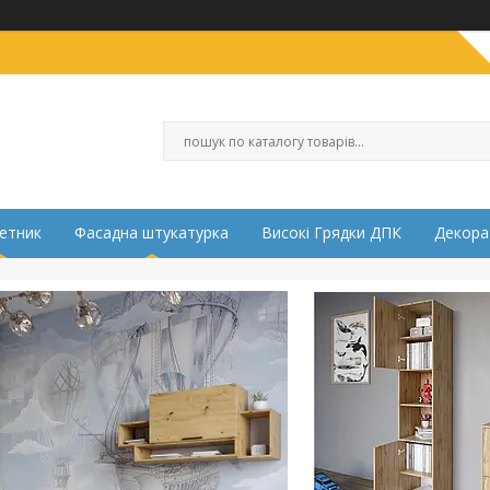
етник
Фасадна штукатурка
Високі Грядки ДПК
Декора