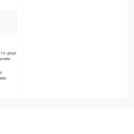
то цінує
льним
і
ими