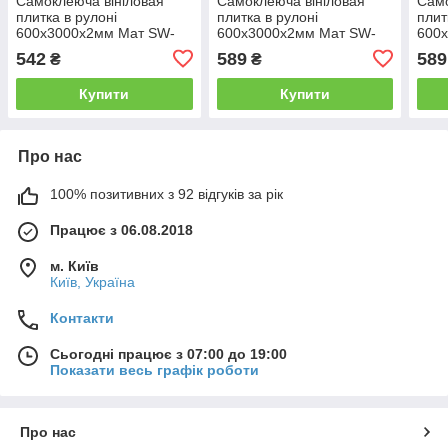
Самоклеюча вініловая
Самоклеюча вініловая
Само
плитка в рулоні
плитка в рулоні
плит
600х3000х2мм Мат SW-
600х3000х2мм Мат SW-
600
00002052
00002059
000
542
589
589
₴
₴
Купити
Купити
Про нас
100% позитивних з 92 відгуків за рік
Працює з 06.08.2018
м. Київ
Київ, Україна
Контакти
Сьогодні працює з 07:00 до 19:00
Показати весь графік роботи
Про нас