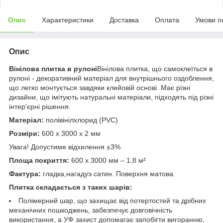
Опис
Характеристики
Доставка
Оплата
Умови п
Опис
Вінілова плитка в рулоні
Вінілова плитка, що самоклеїться в
рулоні - декоративний матеріал для внутрішнього оздоблення,
що легко монтується завдяки клейовій основі. Має різні
дизайни, що імітують натуральні матеріали, підходять під різні
інтер'єрні рішення.
Матеріал:
полівінілхлорид (PVC)
Розміри:
600 х 3000 х 2 мм
Увага! Допустиме відхилення ±3%
Площа покриття:
600 х 3000 мм – 1,8 м²
Фактура:
гладка,нагадуэ сатин. Поверхня матова.
Плитка складається з таких шарів:
Полімерний шар, що захищає від потертостей та дрібних
механічних пошкоджень, забезпечує довговічність
використання, а УФ захист допомагає запобігти вигоранню,