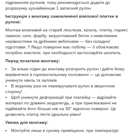
підрізанням рулонів, тому рекомендується додати до
розрахунку щонайменше 1 запасний рулон.
Інструкція з монтажу самоклеючої вінілової плитки в
рулоні:
Монтаж можливий на старий лінолеум, кахель, плитку, паркет,
ламінат, скло, фарбу, загрунтований бетон з невеликими
нерівностями та дрібними вибоїнами — без складної
підготовки. ‼️ Якщо поверхня має побілку — її обов’язково
потрібно зчистити, при необхідності застосовуйте шпатель.
Перед початком монтажу:
За кілька годин до монтажу розгорніть рулон і дайте йому
вирівнятися в горизонтальному положенні — це допоможе
уникнути хвиль та заломів.
В жодному разі не перекручувати рулон в зворотною
сторону!
Щоб уникнути деформацій при поклейці — відрізайте
матеріал по довжині заздалегідь, а при приклеюванні не
підіймайте його більше ніж на 30° відносно поверхні. Це
дозволить плитці лягти ідеально рівно!
Умови для монтажу:
Монтуйте лише в сухому приміщенні, при температурі