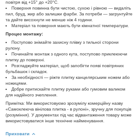
повітря від +15° до +20°C.
Поверхня повинна бути чистою, сухою і рівною — видаліть
пил, бруд, жир або залишки фарби. За потреби — загрунтуйте
та дайте висохнути не менше ніж 4 години.
Матеріал та поверхня мають бути кімнатної температури.
Процес монтажу:
Поступово знімайте захисну плівку з тильної сторони
рулону.
Починайте монтаж з одного кута, поступово приклеюючи
плитку до поверхні.
Розгладжуйте матеріал, щоб запобігти появі повітряних
бульбашок і складок.
За необхідності — ріжте плитку канцелярським ножем або
ножицями.
Добре притискайте плитку руками або гумовим валиком
для надійного зчеплення.
Примітка: Ми використовуємо зрозумілу комерційну назву
«Самоклеюча вінілова плитка - в рулоні», зручну для покупців
(розуміння). У документах під час відвантаження товару може
використовуватися інше технічне найменування.
Приховати