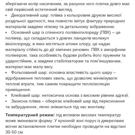
зберігаючи колір насиченим, за рахунок чого плитка довго має
свій первісний естетичний вигляд.
Декоративний шар: плівка з кольоровим друком високої
роздільної здатності, яка повністю імітує фактуру природних
матеріалів завдяки чіткому та детальному зображенню.
Основний шар із спіненого полівінілхлориду (ПВХ) – це
полімер, що складається з довгих ланцюгів молекул
вінілхлориду, в яких містяться атоми хлору, це надає
матеріалу стійкість до дії хімічних речовин. ПВХ є аморфним
полімером, така особливість будови робить його пружним та
ударостійким, а завдяки стабілізаторам та пом'якшувачам,
матеріал має малу вагу.
Фольгований шар: основна властивість цього шару –
відображення теплових хвиль, що дозволяє мінімізувати
теплові втрати, тим самим покращити теплоізоляцію
приміщення.
Клейовий шар: нетоксична основа з високим рівнем адгезії.
Захисна плівка – оберігає клейовий шар від пересихання
та забруднення, легко знімається під час монтажу.
Температурний режим:
під впливом високих температур
може змінювати форму. У кухонній зоні поруч із джерелами
вогню встановлення плитки необхідно проводити на відстані
30-50 см.