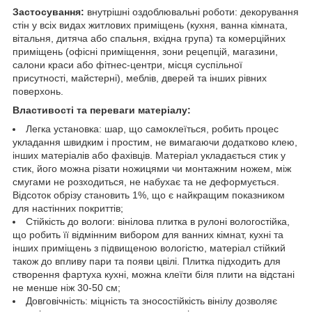
Застосування:
внутрішні оздоблювальні роботи: декорування
стін у всіх видах житлових приміщень (кухня, ванна кімната,
вітальня, дитяча або спальня, вхідна група) та комерційних
приміщень (офісні приміщення, зони рецепцій, магазини,
салони краси або фітнес-центри, місця суспільної
присутності, майстерні), меблів, дверей та інших рівних
поверхонь.
Властивості та переваги матеріалу:
Легка установка: шар, що самоклеїться, робить процес
укладання швидким і простим, не вимагаючи додатково клею,
інших матеріалів або фахівців. Матеріал укладається стик у
стик, його можна різати ножицями чи монтажним ножем, між
смугами не розходиться, не набухає та не деформується.
Відсоток обрізу становить 1%, що є найкращим показником
для настінних покриттів;
Стійкість до вологи: вінілова плитка в рулоні вологостійка,
що робить її відмінним вибором для ванних кімнат, кухні та
інших приміщень з підвищеною вологістю, матеріал стійкий
також до впливу пари та появи цвілі. Плитка підходить для
створення фартуха кухні, можна клеїти біля плити на відстані
не менше ніж 30-50 см;
Довговічність: міцність та зносостійкість вінілу дозволяє