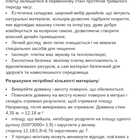
плитці залишатися в первинному стані протягом тривалого
періоду часу;
Естетична складова: широкий вибір дизайнів, що імітують
натуральні матеріали, кольорів дозволяє підібрати покриття,
яке відповідає вашому стилю та інтер'єру, дуже добре
комбінується за колірною гамою, дозволяючи створити
власний дизайн приміщення;
Легкий догляд: вініл легко очищається і не вимагає
спеціальних засобів для чищення.
Ізоляція: плитка має звукову та теплоізоляцію;
Екологічна безпека: вінілову плитку виготовляють із
відновлюваних ресурсів, а сам матеріал безпечний для
здоров'я та навколишнього середовища.
Розрахунок потрібної кількості матеріалу:
Виміряйте довжину і висоту поверхні, що обклеюється.
Помножте довжину на висоту кожної поверхні в метрах і
складіть отримані результати, щоб отримати площу.
Наприклад, після вимірювань ви отримали: Довжина стіни
4,35 м. = 12,18 м ²
площу, що вийшла, необхідно розділити на площу одного
рулону (600*3000= 1,8) і округлити у велику
сторону:12,18/1,8=6,76 округляємо до 7.
У процесі монтажу можуть виникнути відходи, пов'язані з