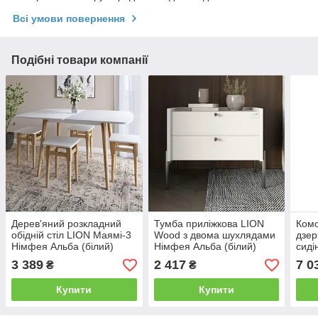
Всі умови повернення
Подібні товари компанії
Дерев'яний розкладний
Тумба приліжкова LION
Комо
обідній стіл LION Маямі-3
Wood з двома шухлядами
дзер
Німфея Альба (білий)
Німфея Альба (білий)
сиді
90х60/90х120 (LION-
(чорні ножки) (LION-
LION
3 389
2 417
7 0
₴
₴
041272) ТОП
041358) ТОП
(біл
ТОП
Купити
Купити