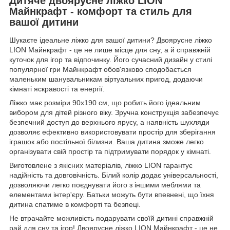
Дитяче двоярусне ліжко LION
Майнкрафт - комфорт та стиль для
вашої дитини
Шукаєте ідеальне ліжко для вашої дитини? Двоярусне ліжко
LION Майнкрафт - це не лише місце для сну, а й справжній
куточок для ігор та відпочинку. Його сучасний дизайн у стилі
популярної гри Майнкрафт обов'язково сподобається
маленьким шанувальникам віртуальних пригод, додаючи
кімнаті яскравості та енергії.
Ліжко має розміри 90х190 см, що робить його ідеальним
вибором для дітей різного віку. Зручна конструкція забезпечує
безпечний доступ до верхнього ярусу, а наявність шухляди
дозволяє ефективно використовувати простір для зберігання
іграшок або постільної білизни. Ваша дитина зможе легко
організувати свій простір та підтримувати порядок у кімнаті.
Виготовлене з якісних матеріалів, ліжко LION гарантує
надійність та довговічність. Білий колір додає універсальності,
дозволяючи легко поєднувати його з іншими меблями та
елементами інтер'єру. Батьки можуть бути впевнені, що їхня
дитина спатиме в комфорті та безпеці.
Не втрачайте можливість подарувати своїй дитині справжній
рай для сну та ігор! Двоярусне ліжко LION Майнкрафт - це не