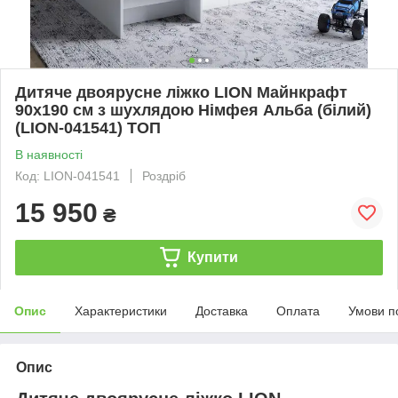
Дитяче двоярусне ліжко LION Майнкрафт
90х190 см з шухлядою Німфея Альба (білий)
(LION-041541) ТОП
В наявності
Код: LION-041541
Роздріб
15 950
₴
Купити
Опис
Характеристики
Доставка
Оплата
Умови п
Опис