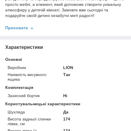
просто меблі, а елемент, який допоможе створити унікальну
атмосферу у дитячій кімнаті. Замовте вже сьогодні та
подаруйте своїй дитині незабутні миті радості!
Приховати
Характеристики
Основні
Виробник
LION
Наявність висувного
Так
ящика
Комплектація
Захисний бортик
Ні
Користувальницькі характеристики
Шухляда
Да
Висота задньої спинки
174
ліжка, см
Висота ліжка (з
174