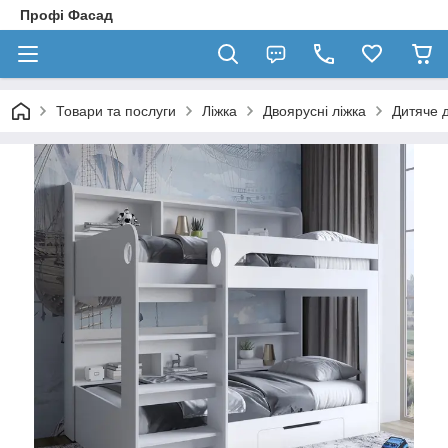
Профі Фасад
Товари та послуги
Ліжка
Двоярусні ліжка
Дитяче 