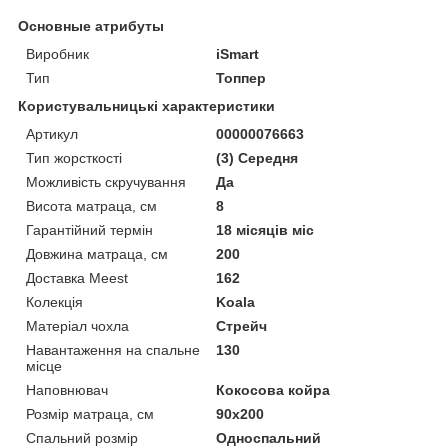
Основные атрибуты
Виробник
iSmart
Тип
Топпер
Користувальницькі характеристики
Артикул
00000076663
Тип жорсткості
(3) Середня
Можливість скручування
Да
Висота матраца, см
8
Гарантійний термін
18 місяців міс
Довжина матраца, см
200
Доставка Meest
162
Колекція
Koala
Матеріал чохла
Стрейч
Навантаження на спальне
130
місце
Наповнювач
Кокосова койра
Розмір матраца, см
90х200
Спальний розмір
Односпальний