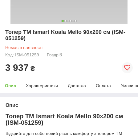
Топер ТМ Ismart Koala Mello 90х200 см (ISM-
051259)
Немає в наявності
Код: ISM-051259
Роздріб
3 937
₴
Опис
Характеристики
Доставка
Оплата
Умови п
Опис
Топер ТМ Ismart Koala Mello 90х200 см
(ISM-051259)
Відкрийте для себе новий рівень комфорту з топером ТМ