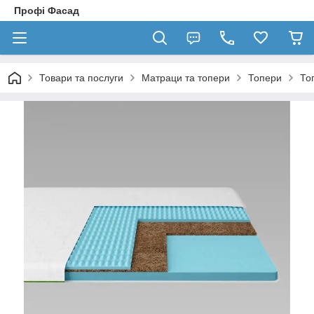
Профі Фасад
Товари та послуги
Матраци та топери
Топери
То