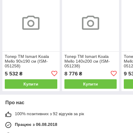
Топер ТМ Ismart Koala
Топер ТМ Ismart Koala
Топе
Mello 90х190 см (ISM-
Mello 140х200 см (ISM-
Mell
051258)
051238)
0512
5 532
8 776
9 5
₴
₴
Купити
Купити
Про нас
100% позитивних з 92 відгуків за рік
Працює з 06.08.2018