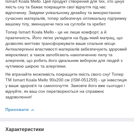
Ismart Koala Mello. Цей продукт створений для тих, хто цінує
якість сну та бажає покращити свої відчуття під час
відпочинку. Завдяки унікальному дизайну та використанню
сучасних матеріалів, топер забезпечує оптимальну підтримку
вашому тілу, зменшуючи тиск на суглоби та хребет.
Топер Ismart Koala Mello - це не лише комфорт, а й
практичність. Його легко укладати на будь-який матрац, що
дозволяє миттєво трансформувати ваше спальне місце.
Антиалергенні властивості матеріалів забезпечують здоровий
мікроклімат, а також запобігають накопиченню пилу та
алергенів, що робить його ідеальним вибором для людей з
чутливою шкірою та алергіями.
Не втрачайте можливість покращити якість свого сну! Топер
ТМ Ismart Koala Mello 90х200 см (ISM-051259) - це інвестиція
у ваше здоров'я та самопочуття. Замовте його вже сьогодні і
відчуйте, як ваш сон перетворюється на справжнє
задоволення!
Приховати
Характеристики