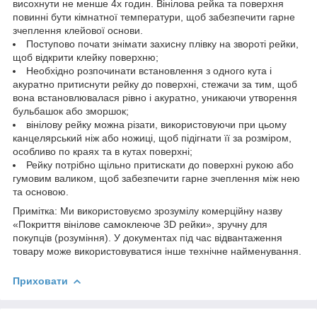
висохнути не менше 4х годин. Вінілова рейка та поверхня
повинні бути кімнатної температури, щоб забезпечити гарне
зчеплення клейової основи.
Поступово почати знімати захисну плівку на звороті рейки,
щоб відкрити клейку поверхню;
Необхідно розпочинати встановлення з одного кута і
акуратно притиснути рейку до поверхні, стежачи за тим, щоб
вона встановлювалася рівно і акуратно, уникаючи утворення
бульбашок або зморшок;
вінілову рейку можна різати, використовуючи при цьому
канцелярський ніж або ножиці, щоб підігнати її за розміром,
особливо по краях та в кутах поверхні;
Рейку потрібно щільно притискати до поверхні рукою або
гумовим валиком, щоб забезпечити гарне зчеплення між нею
та основою.
Примітка: Ми використовуємо зрозумілу комерційну назву
«Покриття вінілове самоклеюче 3D рейки», зручну для
покупців (розуміння). У документах під час відвантаження
товару може використовуватися інше технічне найменування.
Приховати