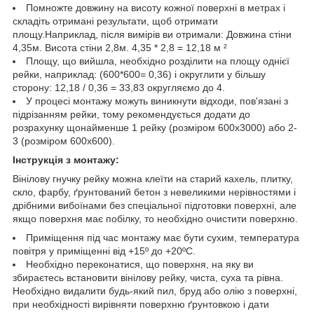
Помножте довжину на висоту кожної поверхні в метрах і
складіть отримані результати, щоб отримати
площу.Наприклад, після вимірів ви отримали: Довжина стіни
4,35м. Висота стіни 2,8м. 4,35 * 2,8 = 12,18 м ²
Площу, що вийшла, необхідно розділити на площу однієї
рейки, наприклад: (600*600= 0,36) і округлити у більшу
сторону: 12,18 / 0,36 = 33,83 округляємо до 4.
У процесі монтажу можуть виникнути відходи, пов'язані з
підрізанням рейки, тому рекомендується додати до
розрахунку щонайменше 1 рейку (розміром 600х3000) або 2-
3 (розміром 600х600).
Інструкція з монтажу:
Вінілову гнучку рейку можна клеїти на старий кахель, плитку,
скло, фарбу, ґрунтований бетон з невеликими нерівностями і
дрібними вибоїнами без спеціальної підготовки поверхні, але
якщо поверхня має побілку, то необхідно очистити поверхню.
Приміщення під час монтажу має бути сухим, температура
повітря у приміщенні від +15º до +20ºС.
Необхідно переконатися, що поверхня, на яку ви
збираєтесь встановити вінілову рейку, чиста, суха та рівна.
Необхідно видалити будь-який пил, бруд або олію з поверхні,
при необхідності вирівняти поверхню ґрунтовкою і дати