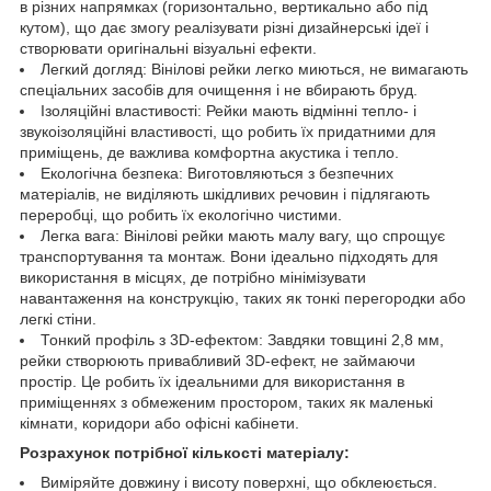
в різних напрямках (горизонтально, вертикально або під
кутом), що дає змогу реалізувати різні дизайнерські ідеї і
створювати оригінальні візуальні ефекти.
Легкий догляд: Вінілові рейки легко миються, не вимагають
спеціальних засобів для очищення і не вбирають бруд.
Ізоляційні властивості: Рейки мають відмінні тепло- і
звукоізоляційні властивості, що робить їх придатними для
приміщень, де важлива комфортна акустика і тепло.
Екологічна безпека: Виготовляються з безпечних
матеріалів, не виділяють шкідливих речовин і підлягають
переробці, що робить їх екологічно чистими.
Легка вага: Вінілові рейки мають малу вагу, що спрощує
транспортування та монтаж. Вони ідеально підходять для
використання в місцях, де потрібно мінімізувати
навантаження на конструкцію, таких як тонкі перегородки або
легкі стіни.
Тонкий профіль з 3D-ефектом: Завдяки товщині 2,8 мм,
рейки створюють привабливий 3D-ефект, не займаючи
простір. Це робить їх ідеальними для використання в
приміщеннях з обмеженим простором, таких як маленькі
кімнати, коридори або офісні кабінети.
Розрахунок потрібної кількості матеріалу:
Виміряйте довжину і висоту поверхні, що обклеюється.