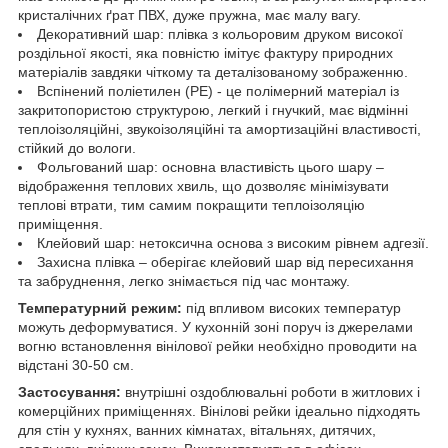
кристалічних ґрат ПВХ, дуже пружна, має малу вагу.
Декоративний шар: плівка з кольоровим друком високої
роздільної якості, яка повністю імітує фактуру природних
матеріалів завдяки чіткому та деталізованому зображенню.
Вспінений поліетилен (РЕ) - це полімерний матеріал із
закритопористою структурою, легкий і гнучкий, має відмінні
теплоізоляційні, звукоізоляційні та амортизаційні властивості,
стійкий до вологи.
Фольгований шар: основна властивість цього шару –
відображення теплових хвиль, що дозволяє мінімізувати
теплові втрати, тим самим покращити теплоізоляцію
приміщення.
Клейовий шар: нетоксична основа з високим рівнем адгезії.
Захисна плівка – оберігає клейовий шар від пересихання
та забруднення, легко знімається під час монтажу.
Температурний режим:
під впливом високих температур
можуть деформуватися. У кухонній зоні поруч із джерелами
вогню встановлення вінілової рейки необхідно проводити на
відстані 30-50 см.
Застосування:
внутрішні оздоблювальні роботи в житлових і
комерційних приміщеннях. Вінілові рейки ідеально підходять
для стін у кухнях, ванних кімнатах, вітальнях, дитячих,