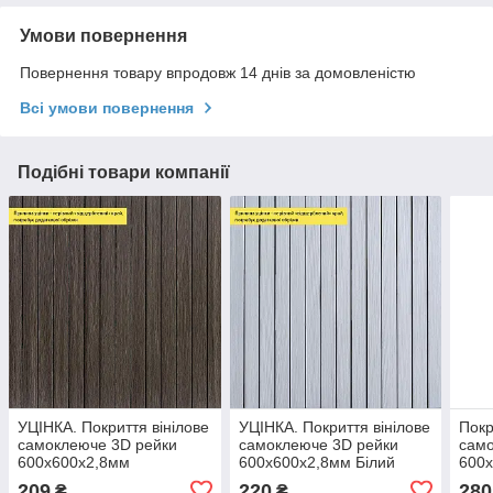
Умови повернення
Повернення товару впродовж 14 днів за домовленістю
Всі умови повернення
Подібні товари компанії
УЦІНКА. Покриття вінілове
УЦІНКА. Покриття вінілове
Покр
самоклеюче 3D рейки
самоклеюче 3D рейки
само
600х600х2,8мм
600х600х2,8мм Білий
600х
Димчастий каштан SW-
графіт SW-00002963
сріб
209
220
280
₴
₴