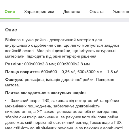
Опис
Характеристики
Доставка
Оплата
Умови п
Опис
Вінілова гнучка рейка - декоративний матеріал для
внутрішнього оздоблення стін, що легко монтується завдяки
клейовій основі. Має різні дизайни, що імітують натуральні
матеріали, підходять під різні інтер'єрні рішення.
Розміри:
600х600х2,8 мм; 600х3000х2,8 мм
Площа покриття:
600х600 – 0,36 м², 600х3000 мм – 1,8 м²
Фактура:
рельєфна, імітація дерев'яної рейки. Поверхня
матова.
Плитка складається з наступних шарів:
Захисний шар з ПВХ, захищає від потертостей та дрібних
механічних пошкоджень, забезпечує довговічність
використання, а УФ захист допомагає запобігти вигоранню,
зберігаючи колір насиченим, за рахунок чого вінілова рейка
довго має свій первісний естетичний вигляд.Також шар з ПВХ
має стійкість до дії хімічних речовин, а за рахунок аморфності