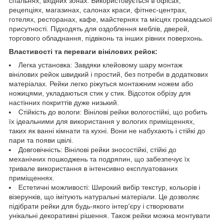
спальнях, вхідних зонах. Використовується в офісах,
рецепціях, магазинах, салонах краси, фітнес-центрах,
готелях, ресторанах, кафе, майстернях та місцях громадської
присутності. Підходять для оздоблення меблів, дверей,
торгового обладнання, підвіконь та інших рівних поверхонь.
Властивості та переваги вінілових рейок:
Легка установка: Завдяки клейовому шару монтаж
вінілових рейок швидкий і простий, без потреби в додаткових
матеріалах. Рейки легко ріжуться монтажним ножем або
ножицями, укладаються стик у стик. Відсоток обрізу для
настінних покриттів дуже низький.
Стійкість до вологи: Вінілові рейки вологостійкі, що робить
їх ідеальними для використання у вологих приміщеннях,
таких як ванні кімнати та кухні. Вони не набухають і стійкі до
пари та появи цвілі.
Довговічність: Вінілові рейки зносостійкі, стійкі до
механічних пошкоджень та подряпин, що забезпечує їх
тривале використання в інтенсивно експлуатованих
приміщеннях.
Естетичні можливості: Широкий вибір текстур, кольорів і
візерунків, що імітують натуральні матеріали. Це дозволяє
підібрати рейки для будь-якого інтер'єру і створювати
унікальні декоративні рішення. Також рейки можна монтувати