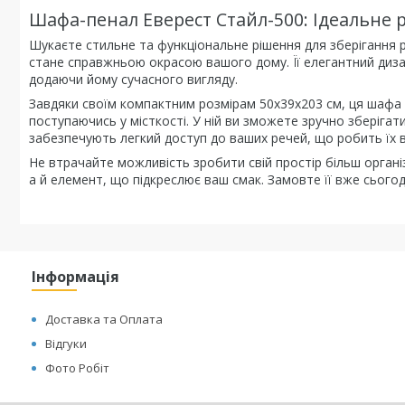
Шафа-пенал Еверест Стайл-500: Ідеальне 
Шукаєте стильне та функціональне рішення для зберігання
стане справжньою окрасою вашого дому. Її елегантний дизай
додаючи йому сучасного вигляду.
Завдяки своїм компактним розмірам 50х39х203 см, ця шафа 
поступаючись у місткості. У ній ви зможете зручно зберігат
забезпечують легкий доступ до ваших речей, що робить їх
Не втрачайте можливість зробити свій простір більш орган
а й елемент, що підкреслює ваш смак. Замовте її вже сього
Інформація
Доставка та Оплата
Відгуки
Фото Робіт