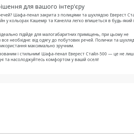
рішення для вашого інтер'єру
 речей? Шафа-пенал закрита з полицями та шухлядою Еверест Ст
н у кольорах Кашемір та Канелла легко впишеться в будь-який і
ідеально підійде для малогабаритних приміщень, при цьому не
и все необхідне: від одягу до побутових речей. Полички та шухля
 використання максимально зручним.
ізованим і стильним! Шафа-пенал Еверест Стайл-500 — це не лиш
дні та насолоджуйтесь комфортом у вашій оселі!