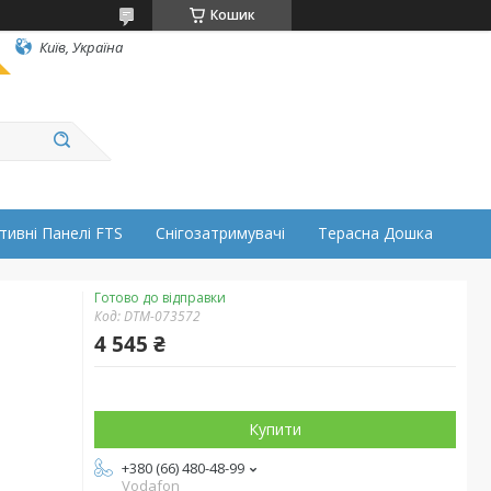
Кошик
Київ, Україна
тивні Панелі FTS
Снігозатримувачі
Терасна Дошка
Готово до відправки
Код:
DTM-073572
4 545 ₴
Купити
+380 (66) 480-48-99
Vodafon