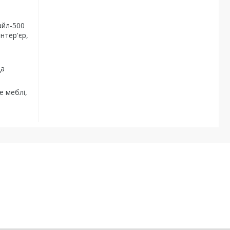
айл-500
нтер'єр,
да
е меблі,