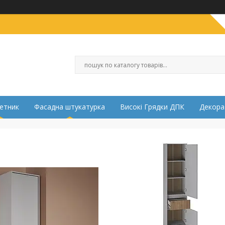
етник
Фасадна штукатурка
Високі Грядки ДПК
Декора