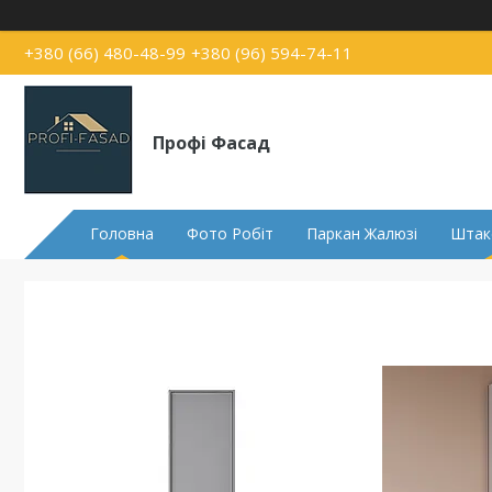
+380 (66) 480-48-99
+380 (96) 594-74-11
Профі Фасад
Головна
Фото Робіт
Паркан Жалюзі
Штак