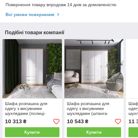
Повернення товару впродовж 14 днів за домовленістю
Всі умови повернення
Подібні товари компанії
Шафа розпашна для
Шафа розпашна для
Шаф
одягу з висувними
одягу з висувними
одяг
шухлядами (полиці-
шухлядами (штанга-
шухл
полиці) Еверест Сіті-1200
штанга) Еверест Сіті-1600
штан
10 313
10 543
11 
₴
₴
120,2х50х204,6 см Дуб
160,2х50х204,6 см Дуб
160,
сонома/Білий (DTM-
сонома/Білий (DTM-
соно
Купити
Купити
071128)
071096)
0711