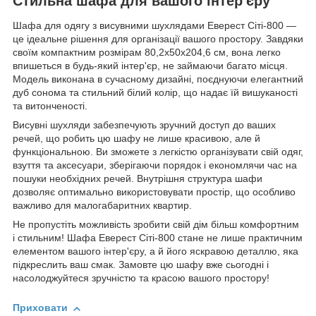
Стильна шафа для вашого інтер'єру
Шафа для одягу з висувними шухлядами Еверест Сіті-800 —
це ідеальне рішення для організації вашого простору. Завдяки
своїм компактним розмірам 80,2х50х204,6 см, вона легко
впишеться в будь-який інтер'єр, не займаючи багато місця.
Модель виконана в сучасному дизайні, поєднуючи елегантний
дуб сонома та стильний білий колір, що надає їй вишуканості
та витонченості.
Висувні шухляди забезпечують зручний доступ до ваших
речей, що робить цю шафу не лише красивою, але й
функціональною. Ви зможете з легкістю організувати свій одяг,
взуття та аксесуари, зберігаючи порядок і економлячи час на
пошуки необхідних речей. Внутрішня структура шафи
дозволяє оптимально використовувати простір, що особливо
важливо для малогабаритних квартир.
Не пропустіть можливість зробити свій дім більш комфортним
і стильним! Шафа Еверест Сіті-800 стане не лише практичним
елементом вашого інтер'єру, а й його яскравою деталлю, яка
підкреслить ваш смак. Замовте цю шафу вже сьогодні і
насолоджуйтеся зручністю та красою вашого простору!
Приховати