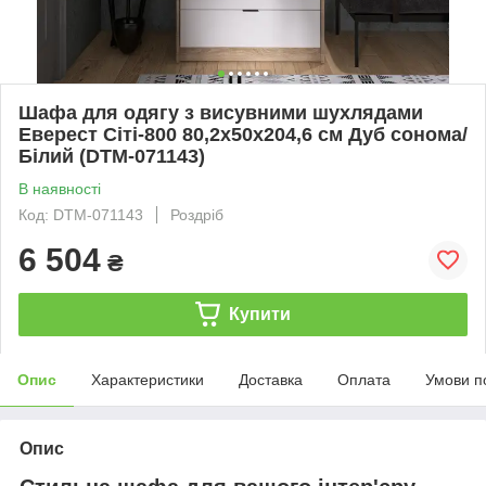
Шафа для одягу з висувними шухлядами
Еверест Сіті-800 80,2х50х204,6 см Дуб сонома/
Білий (DTM-071143)
В наявності
Код: DTM-071143
Роздріб
6 504
₴
Купити
Опис
Характеристики
Доставка
Оплата
Умови п
Опис