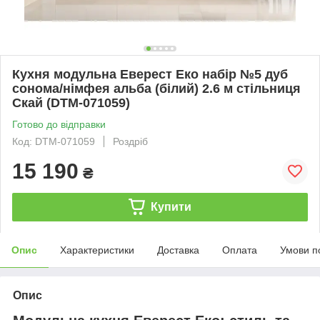
Кухня модульна Еверест Еко набір №5 дуб
сонома/німфея альба (білий) 2.6 м стільниця
Скай (DTM-071059)
Готово до відправки
Код: DTM-071059
Роздріб
15 190
₴
Купити
Опис
Характеристики
Доставка
Оплата
Умови п
Опис