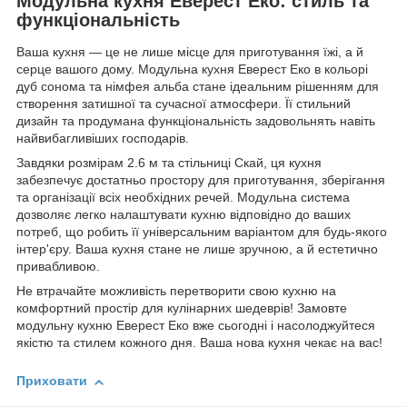
Модульна кухня Еверест Еко: стиль та
функціональність
Ваша кухня — це не лише місце для приготування їжі, а й
серце вашого дому. Модульна кухня Еверест Еко в кольорі
дуб сонома та німфея альба стане ідеальним рішенням для
створення затишної та сучасної атмосфери. Її стильний
дизайн та продумана функціональність задовольнять навіть
найвибагливіших господарів.
Завдяки розмірам 2.6 м та стільниці Скай, ця кухня
забезпечує достатньо простору для приготування, зберігання
та організації всіх необхідних речей. Модульна система
дозволяє легко налаштувати кухню відповідно до ваших
потреб, що робить її універсальним варіантом для будь-якого
інтер'єру. Ваша кухня стане не лише зручною, а й естетично
привабливою.
Не втрачайте можливість перетворити свою кухню на
комфортний простір для кулінарних шедеврів! Замовте
модульну кухню Еверест Еко вже сьогодні і насолоджуйтеся
якістю та стилем кожного дня. Ваша нова кухня чекає на вас!
Приховати