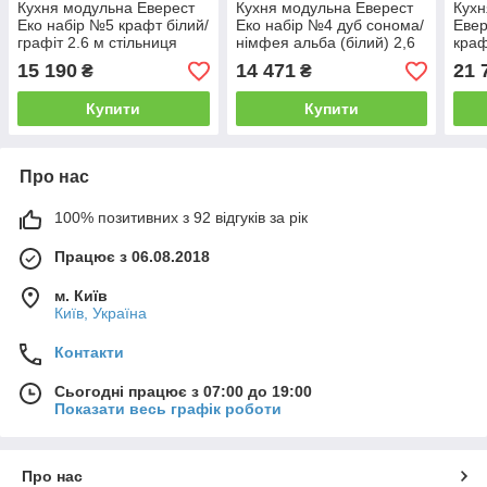
Кухня модульна Еверест
Кухня модульна Еверест
Кухн
Еко набір №5 крафт білий/
Еко набір №4 дуб сонома/
Евер
графіт 2.6 м стільниця
німфея альба (білий) 2,6
краф
Скай (DTM-071064)
м стільниця Скай (DTM-
стіл
15 190
14 471
21 
₴
₴
071062)
0710
Купити
Купити
Про нас
100% позитивних з 92 відгуків за рік
Працює з 06.08.2018
м. Київ
Київ, Україна
Контакти
Сьогодні працює з 07:00 до 19:00
Показати весь графік роботи
Про нас