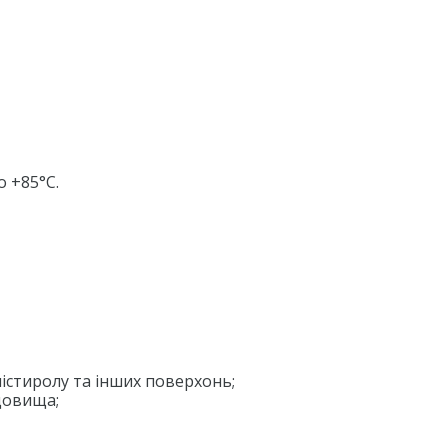
 +85°С.
істиролу та інших поверхонь;
довища;