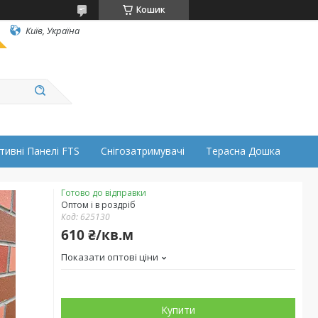
Кошик
Київ, Україна
тивні Панелі FTS
Снігозатримувачі
Терасна Дошка
Готово до відправки
Оптом і в роздріб
Код:
625130
610 ₴/кв.м
Показати оптові ціни
Купити