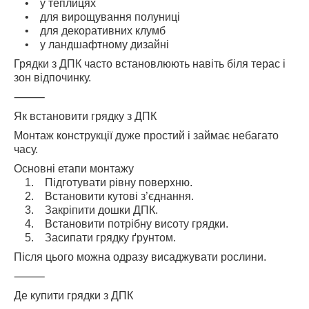
• у теплицях
• для вирощування полуниці
• для декоративних клумб
• у ландшафтному дизайні
Грядки з ДПК часто встановлюють навіть біля терас і
зон відпочинку.
⸻
Як встановити грядку з ДПК
Монтаж конструкції дуже простий і займає небагато
часу.
Основні етапи монтажу
1. Підготувати рівну поверхню.
2. Встановити кутові з’єднання.
3. Закріпити дошки ДПК.
4. Встановити потрібну висоту грядки.
5. Засипати грядку ґрунтом.
Після цього можна одразу висаджувати рослини.
⸻
Де купити грядки з ДПК