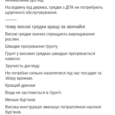
Мінімальний догляд
На відміну від дерева, грядки з ДПК не потребують
щорічного обслуговування.
⸻
Чому високі грядки кращі за звичайні
Високі грядки значно спрощують вирощування
рослин.
Швидке прогрівання ґрунту
Ґрунт у високих грядках швидше прогрівається
навесні.
Зручність догляду
Не потрібно сильно нахилятися під час посадки та
збору врожаю.
Кращий дренаж
Вода не застоюється в ґрунті.
Менше бур’янів
Висока конструкція зменшує потрапляння насіння
бур’янів.