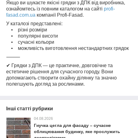
Якщо ви шукаєте якісні грядки з ДПК від виробника,
ознайомтесь із повним каталогом на сайті
profi-
fasad.com.ua
компанії Profi-Fasad.
У каталозі представлені:
• різні розміри
• популярні висоти
• сучасні кольори
• можливість виготовлення нестандартних грядок
⸻
✔ Грядки з ДПК — це практичне, довговічне та
естетичне рішення для сучасного городу. Вони
допомагають створити охайну ділянку та значно
полегшують догляд за рослинами.
Інші статті рубрики
04.08.2026
Гнучка цегла для фасаду – сучасне
облицювання будинку, яке прослужить
десятиліттями