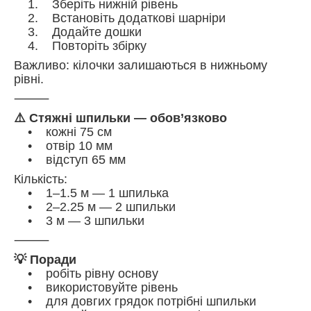
1. Зберіть нижній рівень
2. Встановіть додаткові шарніри
3. Додайте дошки
4. Повторіть збірку
Важливо: кілочки залишаються в нижньому
рівні.
⸻
⚠️ Стяжні шпильки — обов’язково
• кожні 75 см
• отвір 10 мм
• відступ 65 мм
Кількість:
• 1–1.5 м — 1 шпилька
• 2–2.25 м — 2 шпильки
• 3 м — 3 шпильки
⸻
💡 Поради
• робіть рівну основу
• використовуйте рівень
• для довгих грядок потрібні шпильки