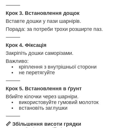
⸻
Крок 3. Встановлення дощок
Вставте дошки у пази шарнірів.
Порада: за потреби трохи розширте паз.
⸻
Крок 4. Фіксація
Закріпіть дошки саморізами.
Важливо:
• кріплення з внутрішньої сторони
• не перетягуйте
⸻
Крок 5. Встановлення в ґрунт
Вбийте кілочки через шарніри.
• використовуйте гумовий молоток
• встановіть заглушки
⸻
📏 Збільшення висоти грядки