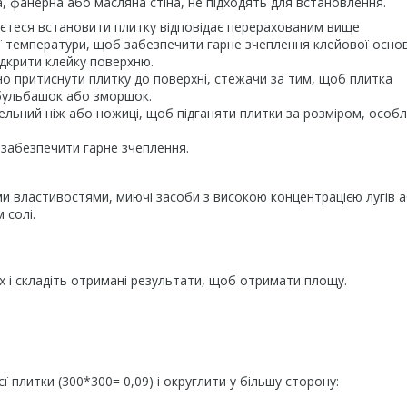
на, фанерна або масляна стіна, не підходять для встановлення.
аєтеся встановити плитку відповідає перерахованим вище
ї температури, щоб забезпечити гарне зчеплення клейової основ
ідкрити клейку поверхню.
но притиснути плитку до поверхні, стежачи за тим, щоб плитка
 бульбашок або зморшок.
ельний ніж або ножиці, щоб підганяти плитки за розміром, особ
 забезпечити гарне зчеплення.
и властивостями, миючі засоби з високою концентрацією лугів 
 солі.
 і складіть отримані результати, щоб отримати площу.
 плитки (300*300= 0,09) і округлити у більшу сторону: