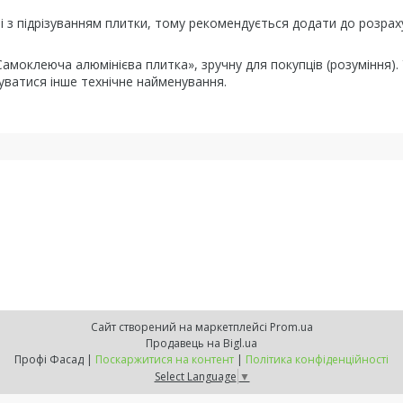
і з підрізуванням плитки, тому рекомендується додати до розрах
амоклеюча алюмінієва плитка», зручну для покупців (розуміння).
ватися інше технічне найменування.
Сайт створений на маркетплейсі
Prom.ua
Продавець на Bigl.ua
Профі Фасад |
Поскаржитися на контент
|
Політика конфіденційності
Select Language
▼