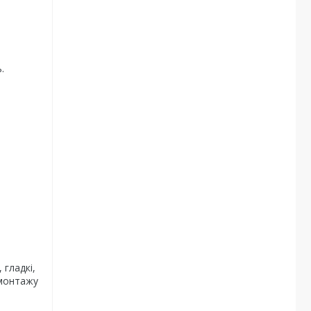
.
 гладкі,
 монтажу