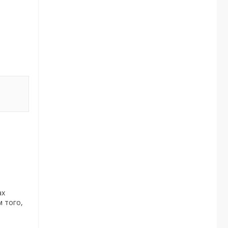
ах
м того,