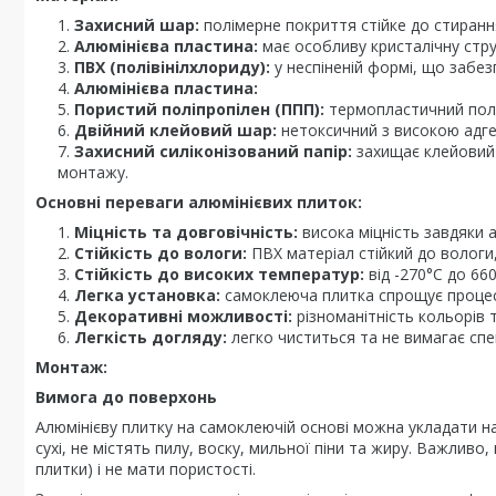
Захисний шар:
полімерне покриття стійке до стиранн
Алюмінієва пластина:
має особливу кристалічну струк
ПВХ (полівінілхлориду):
у неспіненій формі, що забезп
Алюмінієва пластина:
Пористий поліпропілен (ППП):
термопластичний полі
Двійний клейовий шар:
нетоксичний з високою адге
Захисний силіконізований папір:
захищає клейовий 
монтажу.
Основні переваги алюмінієвих плиток:
Міцність та довговічність:
висока міцність завдяки 
Стійкість до вологи:
ПВХ матеріал стійкий до вологи,
Стійкість до високих температур:
від -270°C до 66
Легка установка:
самоклеюча плитка спрощує процес
Декоративні можливості:
різноманітність кольорів т
Легкість догляду:
легко чиститься та не вимагає спе
Монтаж:
Вимога до поверхонь
Алюмінієву плитку на самоклеючій основі можна укладати на 
сухі, не містять пилу, воску, мильної піни та жиру. Важлив
плитки) і не мати пористості.