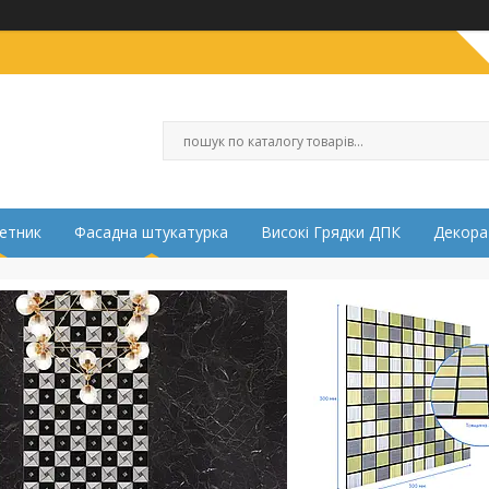
етник
Фасадна штукатурка
Високі Грядки ДПК
Декора