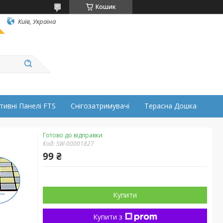
Кошик
Київ, Україна
тивні Панелі FTS
Снігозатримувачі
Терасна Дошка
Готово до відправки
Код:
SW-00001827
99 ₴
Купити
Купити з