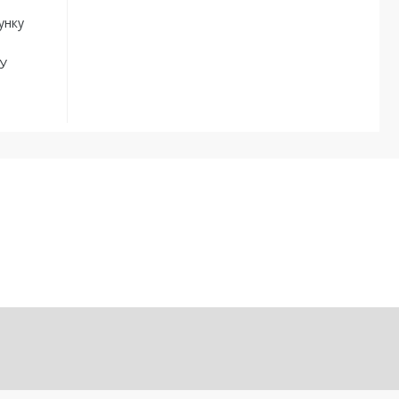
унку
 У