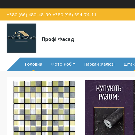
+380 (66) 480-48-99
+380 (96) 594-74-11
Профі Фасад
Головна
Фото Робіт
Паркан Жалюзі
Штак