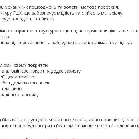
я, механічних пошкоджень та вологи, матова поверхня.
туру ГЦК, що забезпечує міцність та стійкість матеріалу.
ечує твердість і стійкість.
мер з пористою структурою, що надає термоізоляцію та легкість
зією.
шар від пересихання та забруднення, легко знімається під час
алюмінієвому покриттю.
 а алюмінієве покриття додає захисту.
0°C для алюмінію.
 без додаткового клею.
а дизайнів.
ціального догляду.
більшість структурно міцних поверхонь, якщо вони чисті, плоскі,
о, щоб основа була покрита ґрунтом (не менше ніж за 4 години до