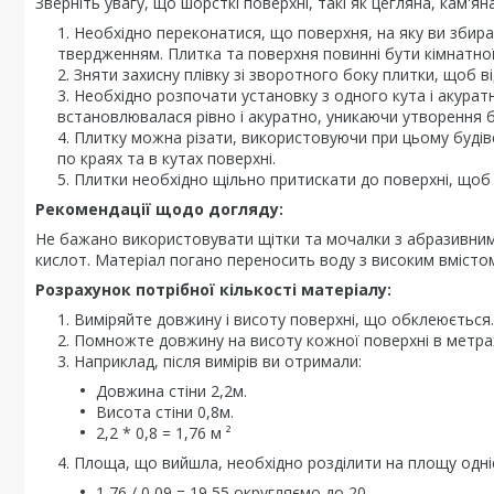
Зверніть увагу, що шорсткі поверхні, такі як цегляна, кам'я
Необхідно переконатися, що поверхня, на яку ви збир
твердженням. Плитка та поверхня повинні бути кімнатно
Зняти захисну плівку зі зворотного боку плитки, щоб в
Необхідно розпочати установку з одного кута і акурат
встановлювалася рівно і акуратно, уникаючи утворення
Плитку можна різати, використовуючи при цьому будів
по краях та в кутах поверхні.
Плитки необхідно щільно притискати до поверхні, щоб
Рекомендації щодо догляду:
Не бажано використовувати щітки та мочалки з абразивним
кислот. Матеріал погано переносить воду з високим вмістом
Розрахунок потрібної кількості матеріалу:
Виміряйте довжину і висоту поверхні, що обклеюється.
Помножте довжину на висоту кожної поверхні в метрах
Наприклад, після вимірів ви отримали:
Довжина стіни 2,2м.
Висота стіни 0,8м.
2,2 * 0,8 = 1,76 м ²
Площа, що вийшла, необхідно розділити на площу однієї
1,76 / 0,09 = 19,55 округляємо до 20.