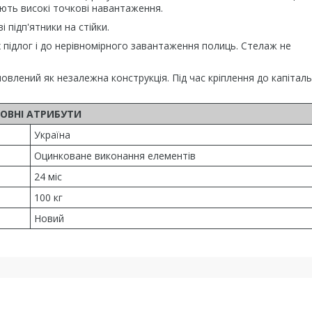
ують високі точкові навантаження.
 підп'ятники на стійки.
х підлог і до нерівномірного завантаження полиць. Стелаж не
влений як незалежна конструкція. Під час кріплення до капіталь
ОВНІ АТРИБУТИ
Україна
Оцинковане виконання елементів
24 міс
100 кг
Новий