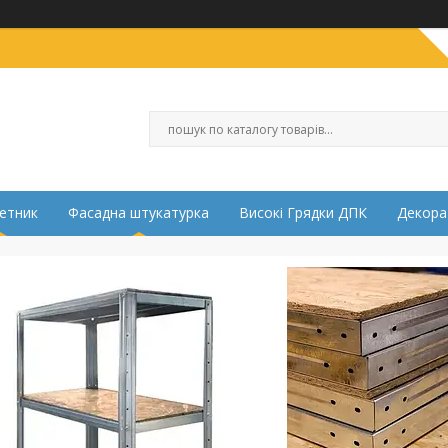
етник
Фасадна штукатурка
Високі Грядки ДПК
Декора