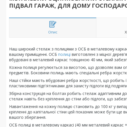
ПІДВАЛ ГАРАЖ, ДЛЯ ДОМУ ГОСПОДАР
Опис
Х
Наш широкий стелаж з полицями з ОСБ в металевому каркасі -
вашому приміщенні. ОСБ
полиці
виготовлені з міцної дерев'
вбудовані в металевий каркас товщиною 40 мм, який забезпеч
Кожна полиця регулюється за висотою, що дозволяє вам о
предметів. Боковини полиць мають спеціальні ребра жорстко
Наші стійки мають вбудовані ребра жорсткості, що робить 
пластиковими підп'ятниками для захисту підлоги від подряпи
Збірна конструкція на болтах робить стелаж адаптивним до 
стелаж навіть без кріплення до стіни або підлоги, що забезп
Навантаження на кожну полицю становить до 100 кг у випад
кріпленні до капітальної стіни цей показник може бути ще 
вашого зберігання.
ОСБ полиці в металевому каркасі (40 мм металевий каркас