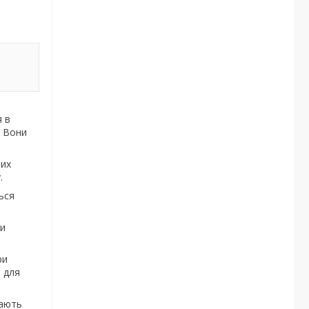
я в
. Вони
ших
.
ься
ти
ри
і для
мають