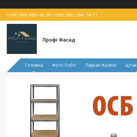
+380 (66) 480-48-99
+380 (96) 594-74-11
Профі Фасад
Головна
Фото Робіт
Паркан Жалюзі
Штак