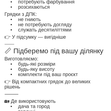
• потребують фарбування
• розсихаються
Грядки з ДПК:
• не гниють
• не потребують догляду
• служать десятиліттями
👉 У підсумку — вигідніше
⸻
📏 Підберемо під вашу ділянку
Виготовляємо:
• будь-які розміри
• будь-яку висоту
• комплекти під ваш проєкт
👉 Від компактних грядок до великих
рішень
⸻
🏡 Де використовують
• дача та город