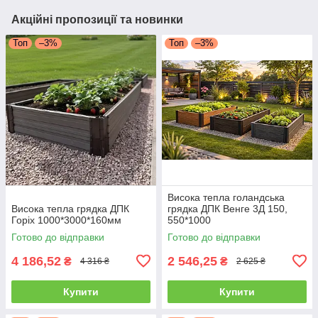
Акційні пропозиції та новинки
Топ
–3%
Топ
–3%
Висока тепла голандська
Висока тепла грядка ДПК
грядка ДПК Венге 3Д 150,
Горіх 1000*3000*160мм
550*1000
Готово до відправки
Готово до відправки
4 186,52
2 546,25
₴
₴
4 316 ₴
2 625 ₴
Купити
Купити