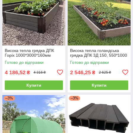
Висока тепла грядка ДПК
Висока тепла голандська
Горіх 1000*3000*160мм
грядка ДПК 3Д 150, 550*1000
Готово до відправки
Готово до відправки
4 186,52
2 546,25
₴
₴
4 316 ₴
2 625 ₴
Купити
Купити
–3%
–3%