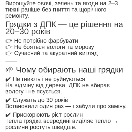
Вирощуйте овочі, зелень та ягоди на 2–3
тижні раніше без гниття та щорічного
ремонту.
Грядки з ДПК — це рішення на
20–30 років
.
👉 Не потрібно фарбувати
👉 Не бояться вологи та морозу
👉 Сучасний та акуратний вигляд
⸻
🌱 Чому обирають наші грядки
✔️ Не гниють і не руйнуються
На відміну від дерева, ДПК не вбирає
вологу і не псується.
✔️ Служать до 30 років
Встановили один раз — і забули про заміну.
✔️ Прискорюють ріст рослин
Тепла грядка всередині виділяє тепло →
рослини ростуть швидше.