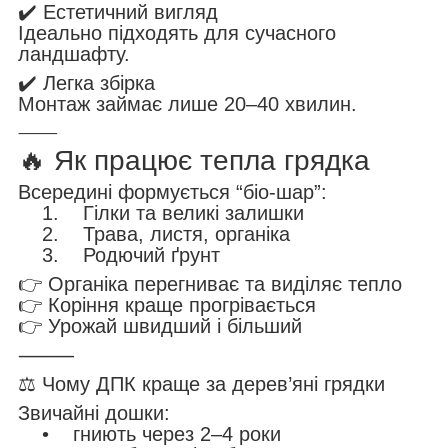
✔️ Естетичний вигляд
Ідеально підходять для сучасного
ландшафту.
✔️ Легка збірка
Монтаж займає лише 20–40 хвилин.
⸻
🔥 Як працює тепла грядка
Всередині формується “біо-шар”:
1. Гілки та великі залишки
2. Трава, листя, органіка
3. Родючий ґрунт
👉 Органіка перегниває та виділяє тепло
👉 Коріння краще прогрівається
👉 Урожай швидший і більший
⸻
⚖️ Чому ДПК краще за дерев’яні грядки
Звичайні дошки:
• гниють через 2–4 роки