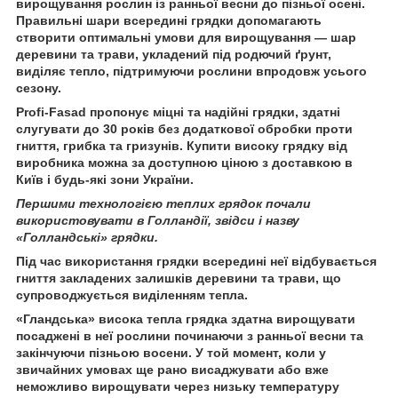
вирощування рослин із ранньої весни до пізньої осені.
Правильні шари всередині грядки допомагають
створити оптимальні умови для вирощування — шар
деревини та трави, укладений під родючий ґрунт,
виділяє тепло, підтримуючи рослини впродовж усього
сезону.
Profi-Fasad пропонує міцні та надійні грядки, здатні
слугувати до 30 років без додаткової обробки проти
гниття, грибка та гризунів. Купити високу грядку від
виробника можна за доступною ціною з доставкою в
Київ і будь-які зони України.
Першими технологією теплих грядок почали
використовувати в Голландії, звідси і назву
«Голландські» грядки.
Під час використання грядки всередині неї відбувається
гниття закладених залишків деревини та трави, що
супроводжується виділенням тепла.
«Гландська» висока тепла грядка здатна вирощувати
посаджені в неї рослини починаючи з ранньої весни та
закінчуючи пізньою восени. У той момент, коли у
звичайних умовах ще рано висаджувати або вже
неможливо вирощувати через низьку температуру