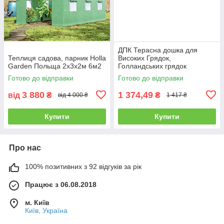
ДПК Терасна дошка для
Теплиця садова, парник Holla
Високих Грядок,
Garden Польща 2х3х2м 6м2
Голландських грядок
160х2900х35мм Горіх
Готово до відправки
Готово до відправки
3 880
1 374,49
від
₴
₴
від 4 000 ₴
1 417 ₴
Купити
Купити
Про нас
100% позитивних з 92 відгуків за рік
Працює з 06.08.2018
м. Київ
Київ, Україна