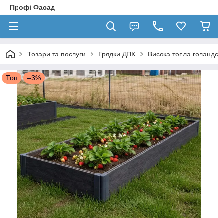
Профі Фасад
Товари та послуги
Грядки ДПК
Висока тепла голандс
Топ
–3%