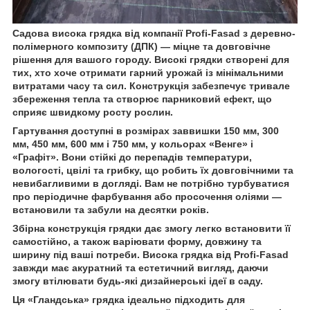
Садова висока грядка від компанії Profi-Fasad з деревно-
полімерного композиту (ДПК) — міцне та довговічне
рішення для вашого городу. Високі грядки створені для
тих, хто хоче отримати гарний урожай із мінімальними
витратами часу та сил. Конструкція забезпечує тривале
збереження тепла та створює парниковий ефект, що
сприяє швидкому росту рослин.
Гартування доступні в розмірах заввишки 150 мм, 300
мм, 450 мм, 600 мм і 750 мм, у кольорах «Венге» і
«Графіт». Вони стійкі до перепадів температури,
вологості, цвілі та грибку, що робить їх довговічними та
невибагливими в догляді. Вам не потрібно турбуватися
про періодичне фарбування або просочення оліями —
встановили та забули на десятки років.
Збірна конструкція грядки дає змогу легко встановити її
самостійно, а також варіювати форму, довжину та
ширину під ваші потреби. Висока грядка від Profi-Fasad
завжди має акуратний та естетичний вигляд, даючи
змогу втілювати будь-які дизайнерські ідеї в саду.
Ця «Гландська» грядка ідеально підходить для