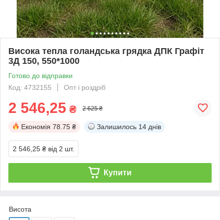
Висока тепла голандська грядка ДПК Графіт
3Д 150, 550*1000
Готово до відправки
Код: 4732155
Опт і роздріб
2 546,25
₴
2 625 ₴
Економія
78.75 ₴
Залишилось
14 днів
2 546,25 ₴
від 2 шт.
Купити
Висота