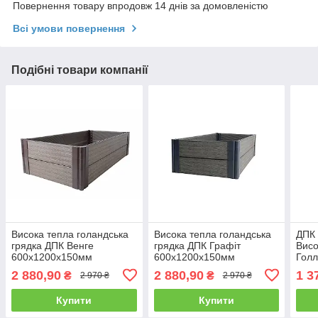
Повернення товару впродовж 14 днів за домовленістю
Всі умови повернення
Подібні товари компанії
Висока тепла голандська
Висока тепла голандська
ДПК 
грядка ДПК Венге
грядка ДПК Графіт
Висо
600х1200х150мм
600х1200х150мм
Голл
160х
2 880,90
2 880,90
1 3
₴
₴
2 970 ₴
2 970 ₴
Купити
Купити