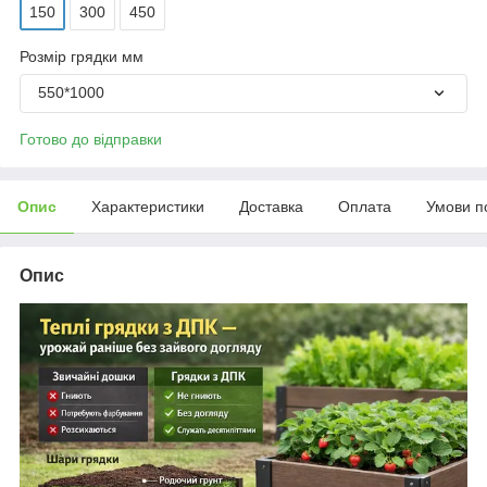
150
300
450
Розмір грядки мм
550*1000
Готово до відправки
Опис
Характеристики
Доставка
Оплата
Умови п
Опис