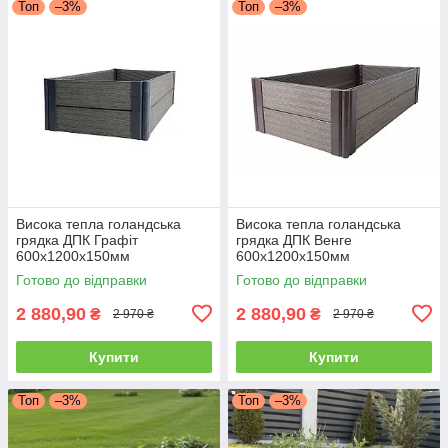
Топ
–3%
Топ
–3%
Висока тепла голандська
Висока тепла голандська
грядка ДПК Графіт
грядка ДПК Венге
600х1200х150мм
600х1200х150мм
Готово до відправки
Готово до відправки
2 880,90
2 880,90
₴
₴
2 970 ₴
2 970 ₴
Купити
Купити
Топ
–3%
Топ
–3%