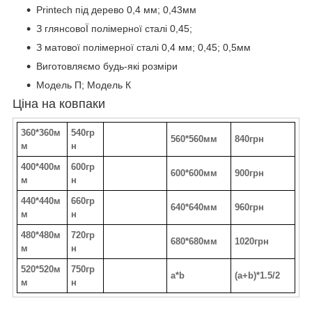
Printech під дерево 0,4 мм; 0,43мм
З глянсовоЇ полімерної сталі 0,45;
З матової полімерної сталі 0,4 мм; 0,45; 0,5мм
Виготовляємо будь-які розміри
Модель П; Модель К
Ціна на ковпаки
360*360м
540гр
560*560мм
840грн
м
н
400*400м
600гр
600*600мм
900грн
м
н
440*440м
660гр
640*640мм
960грн
м
н
480*480м
720гр
680*680мм
1020грн
м
н
520*520м
750гр
a*b
(a+b)*1.5/2
м
н