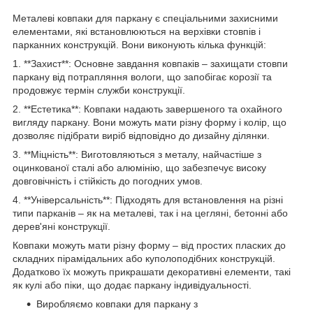
Металеві ковпаки для паркану є спеціальними захисними
елементами, які встановлюються на верхівки стовпів і
парканних конструкцій. Вони виконують кілька функцій:
1. **Захист**: Основне завдання ковпаків – захищати стовпи
паркану від потрапляння вологи, що запобігає корозії та
продовжує термін служби конструкції.
2. **Естетика**: Ковпаки надають завершеного та охайного
вигляду паркану. Вони можуть мати різну форму і колір, що
дозволяє підібрати виріб відповідно до дизайну ділянки.
3. **Міцність**: Виготовляються з металу, найчастіше з
оцинкованої сталі або алюмінію, що забезпечує високу
довговічність і стійкість до погодних умов.
4. **Універсальність**: Підходять для встановлення на різні
типи парканів – як на металеві, так і на цегляні, бетонні або
дерев'яні конструкції.
Ковпаки можуть мати різну форму – від простих пласких до
складних пірамідальних або куполоподібних конструкцій.
Додатково їх можуть прикрашати декоративні елементи, такі
як кулі або піки, що додає паркану індивідуальності.
Виробляємо ковпаки для паркану з