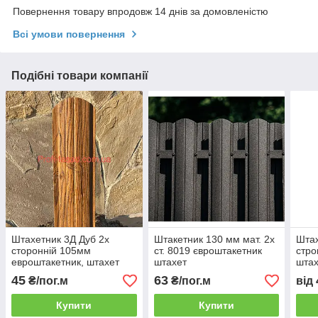
Повернення товару впродовж 14 днів за домовленістю
Всі умови повернення
Подібні товари компанії
Штахетник 3Д Дуб 2х
Штакетник 130 мм мат. 2х
Штах
сторонній 105мм
ст. 8019 євроштакетник
стро
евроштакетник, штахет
штахет
шта
Україна
45
63
₴/пог.м
₴/пог.м
від
Купити
Купити