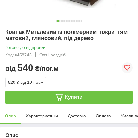
Ковпак Металевий із полімерним покриттям
матовий, глянсовий, під дерево
Готово до відправки
Код: к458745
Опт і роздріб
540
від
₴/пог.м
520 ₴
від 10 пог.м
Купити
Опис
Характеристики
Доставка
Оплата
Умови п
Опис