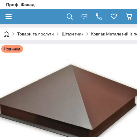
Профі Фасад
Товари та послуги
Штахетник
Ковпак Металевий із п
Новинка