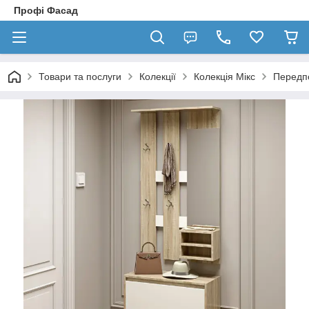
Профі Фасад
Товари та послуги
Колекції
Колекція Мікс
Передпо