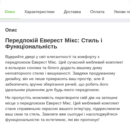
Опис
Характеристики
Доставка
Оплата
Умови п
Опис
Передпокій Еверест Мікс: Стиль і
Функціональність
Відкрийте двері у світ елегантності та комфорту з
передпокоєм Еверест Мікс. Цей сучасний меблевий комплект
в кольорах сонома та білого додасть вашому дому
неповторного стилю і вишуканості. Завдяки продуманому
дизайну, він не лише прикрасить ваш простір, але й
забезпечить зручне зберігання речей, що робить його
ідеальним рішенням для будь-якого передпокою.
Не пропустіть можливість перетворити свій дім на затишне
місце з передпокоєм Еверест Мікс. Цей меблевий комплект
стане справжньою окрасою вашого інтер'єру, підкреслюючи
ваш смак та стиль. Замовте вже сьогодні і насолоджуйтеся
функціональністю та естетикою, які він пропонує!