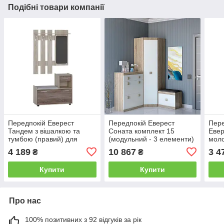
Подібні товари компанії
Передпокій Еверест
Передпокій Еверест
Пере
Тандем з вішалкою та
Соната комплект 15
Евер
тумбою (правий) для
(модульний - 3 елементи)
мол
взуття сонома + трюфель
дуб сонома + білий (DTM-
4 189
10 867
3 4
₴
₴
(DTM-2457)
2528)
Купити
Купити
Про нас
100% позитивних з 92 відгуків за рік