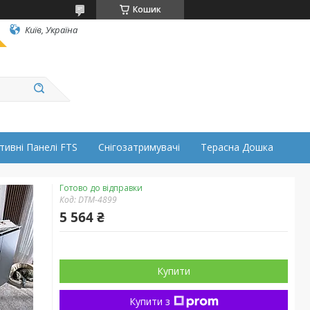
Кошик
Київ, Україна
тивні Панелі FTS
Снігозатримувачі
Терасна Дошка
Готово до відправки
Код:
DTM-4899
5 564 ₴
Купити
Купити з