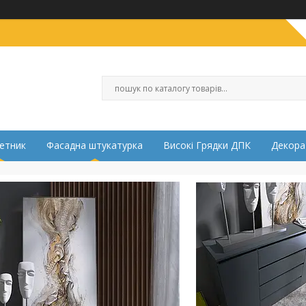
етник
Фасадна штукатурка
Високі Грядки ДПК
Декора