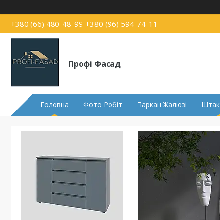
+380 (66) 480-48-99
+380 (96) 594-74-11
Профі Фасад
Головна
Фото Робіт
Паркан Жалюзі
Штак