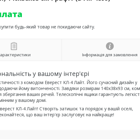
 купити будь-який товар не покидаючи сайту.
арактеристики
Інформація для замовлення
ональність у вашому інтер'єрі
ктичності з комодом Еверест КЛ-4 Лайт. Його сучасний дизайн у
 додаючи йому витонченості. Завдяки розмірам 140х38х93 см, ко
я зберігання ваших речей. Телескопічні ящики гарантують легкіст
мінним у вашому домі.
верест КЛ-4 Лайт! Створіть затишок та порядок у вашій оселі,
конайтеся, що ваш інтер'єр заслуговує на найкраще!