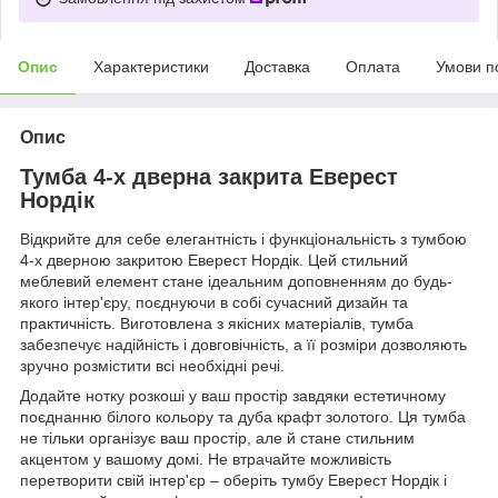
Опис
Характеристики
Доставка
Оплата
Умови п
Опис
Тумба 4-х дверна закрита Еверест
Нордік
Відкрийте для себе елегантність і функціональність з тумбою
4-х дверною закритою Еверест Нордік. Цей стильний
меблевий елемент стане ідеальним доповненням до будь-
якого інтер'єру, поєднуючи в собі сучасний дизайн та
практичність. Виготовлена з якісних матеріалів, тумба
забезпечує надійність і довговічність, а її розміри дозволяють
зручно розмістити всі необхідні речі.
Додайте нотку розкоші у ваш простір завдяки естетичному
поєднанню білого кольору та дуба крафт золотого. Ця тумба
не тільки організує ваш простір, але й стане стильним
акцентом у вашому домі. Не втрачайте можливість
перетворити свій інтер'єр – оберіть тумбу Еверест Нордік і