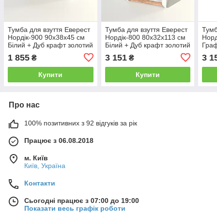
Тумба для взуття Еверест
Тумба для взуття Еверест
Тумб
Нордік-900 90х38х45 см
Нордік-800 80х32х113 см
Норд
Білий + Дуб крафт золотий
Білий + Дуб крафт золотий
Граф
(DTM-5545)
(DTM-5547)
золо
1 855
3 151
3 1
₴
₴
Купити
Купити
Про нас
100% позитивних з 92 відгуків за рік
Працює з 06.08.2018
м. Київ
Київ, Україна
Контакти
Сьогодні працює з 07:00 до 19:00
Показати весь графік роботи