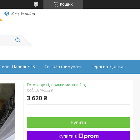
Кошик
Київ, Україна
тивні Панелі FTS
Снігозатримувачі
Терасна Дошка
Готово до відправки менше 2 од.
Код:
DTM-5529
3 620 ₴
Купити
Купити з