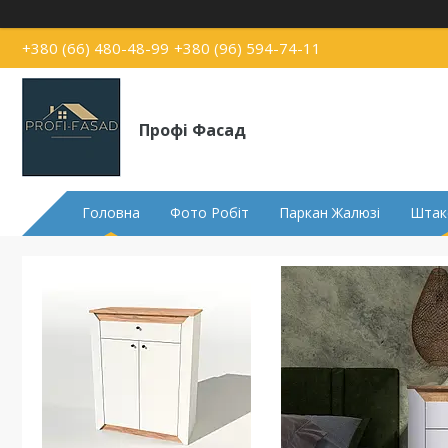
+380 (66) 480-48-99
+380 (96) 594-74-11
Профі Фасад
Головна
Фото Робіт
Паркан Жалюзі
Штак