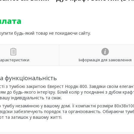
 купити будь-який товар не покидаючи сайту.
арактеристики
Інформація для замовлення
та функціональність
сті з тумбою закритою Еверест Нордік-800. Завдяки своїм елега
м до будь-якого інтер'єру. Білий колір у поєднанні з дубом краф
ашу індивідуальність та смак.
 тумбу незамінною у вашому домі. Її компактні розміри 80х38х10
відсіки забезпечують порядок та організованість. Обираючи тум
рт та затишок у вашому житті.