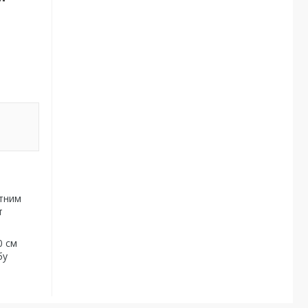
нтним
т
0 см
бу