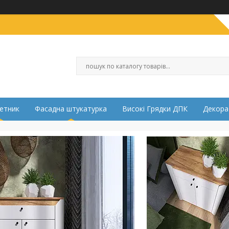
етник
Фасадна штукатурка
Високі Грядки ДПК
Декора