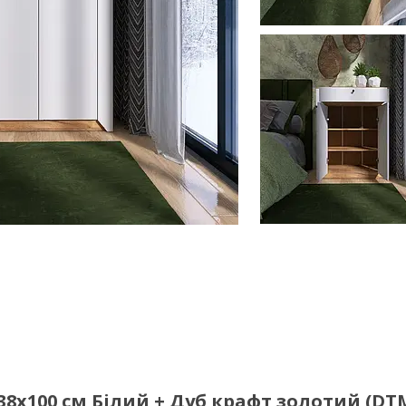
38х100 см Білий + Дуб крафт золотий (DT