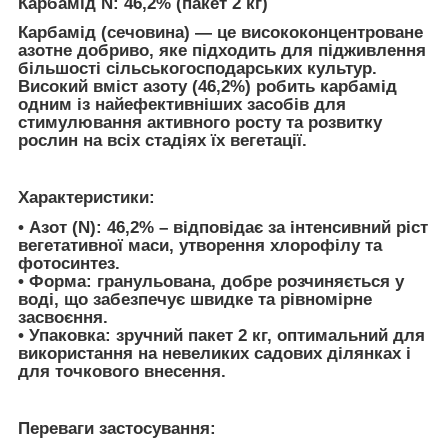
Карбамід N: 46,2% (пакет 2 кг)
Карбамід (сечовина) — це висококонцентроване
азотне добриво, яке підходить для підживлення
більшості сільськогосподарських культур.
Високий вміст азоту (46,2%) робить карбамід
одним із найефективніших засобів для
стимулювання активного росту та розвитку
рослин на всіх стадіях їх вегетації.
Характеристики:
•
Азот (N): 46,2%
– відповідає за інтенсивний ріст
вегетативної маси, утворення хлорофілу та
фотосинтез.
•
Форма:
гранульована, добре розчиняється у
воді, що забезпечує швидке та рівномірне
засвоєння.
•
Упаковка:
зручний пакет 2 кг, оптимальний для
використання на невеликих садових ділянках і
для точкового внесення.
Переваги застосування: