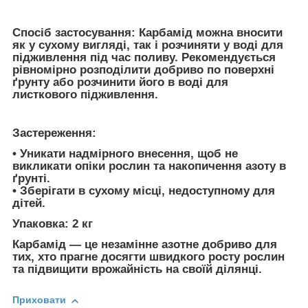
Спосіб застосування:
Карбамід можна вносити
як у сухому вигляді, так і розчиняти у воді для
підживлення під час поливу. Рекомендується
рівномірно розподілити добриво по поверхні
ґрунту або розчинити його в воді для
листкового підживлення.
Застереження:
• Уникати надмірного внесення, щоб не
викликати опіки рослин та накопичення азоту в
ґрунті.
• Зберігати в сухому місці, недоступному для
дітей.
Упаковка
: 2 кг
Карбамід — це незамінне азотне добриво для
тих, хто прагне досягти швидкого росту рослин
та підвищити врожайність на своїй ділянці.
Приховати