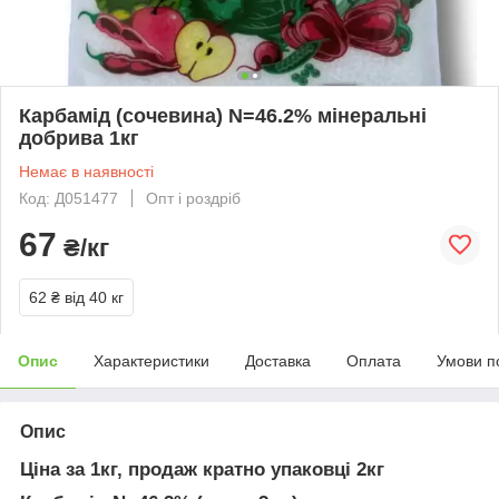
Карбамід (сочевина) N=46.2% мінеральні
добрива 1кг
Немає в наявності
Код: Д051477
Опт і роздріб
67
₴/кг
62 ₴
від 40 кг
Опис
Характеристики
Доставка
Оплата
Умови п
Опис
Ціна за 1кг, продаж кратно упаковці 2кг