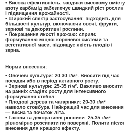
•
Висока ефективність:
завдяки високому вмісту
азоту карбамід забезпечує швидкий ріст рослин
і підвищення врожайності.
•
Широкий спектр застосування:
підходить для
більшості культур, включаючи овочі, фрукти,
зернові та декоративні рослини.
•
Покращення якості врожаю:
сприяє
формуванню міцної кореневої системи та
вегетативної маси, підвищує якість плодів і
зерна.
Норми внесення:
•
Овочеві культури:
20-30 г/м². Вносити під час
посадки або в період активного росту.
•
Зернові культури:
25-35 г/м². Важливо вносити
на ранніх стадіях росту для інтенсивного
формування стебел.
•
Плодові дерева та чагарники:
20-30 г/м²
навколо стовбура. Найкращий час для внесення
— весна та початок літа.
•
Газони та декоративні рослини:
25-35 г/м²
рівномірно розсипати по поверхні. Полити після
внесення для кращого ефекту.