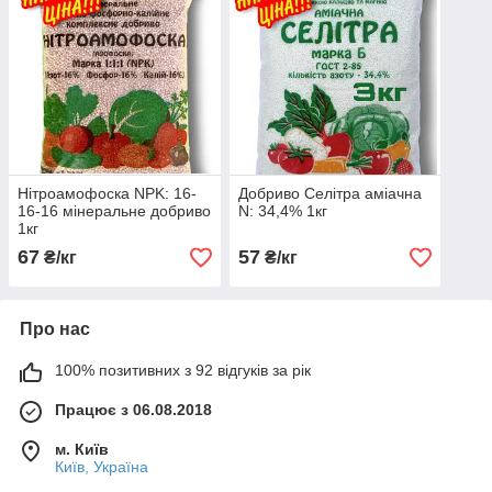
Нітроамофоска NPK: 16-
Добриво Селітра аміачна
16-16 мінеральне добриво
N: 34,4% 1кг
1кг
67
57
₴/кг
₴/кг
Про нас
100% позитивних з 92 відгуків за рік
Працює з 06.08.2018
м. Київ
Київ, Україна