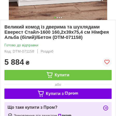
Великий комод із дверима та шухлядами
Еверест Стайл-1600 160,2х39х75,4 см Німфея
Альба (білий)/Бетон (DTM-071158)
Готово до відправки
Код: DTM-071158
Роздріб
5 884
₴
Купити
або
Купити з
Що таке купити з Пром?
Замовлення під захистом