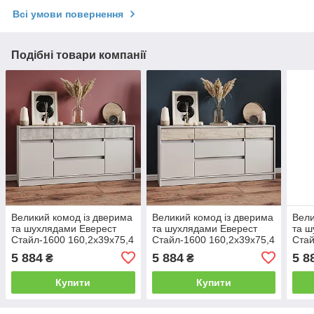
Всі умови повернення
Подібні товари компанії
Великий комод із дверима
Великий комод із дверима
Вели
та шухлядами Еверест
та шухлядами Еверест
та ш
Стайл-1600 160,2х39х75,4
Стайл-1600 160,2х39х75,4
Стай
см Кашемір/Бетон (DTM-
см Кашемір/Дуб крафт
см Н
5 884
5 884
5 8
₴
₴
071159)
сірий (DTM-071156)
Дуб 
0711
Купити
Купити