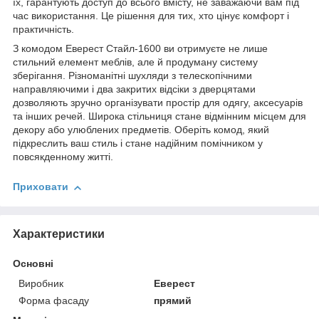
їх, гарантують доступ до всього вмісту, не заважаючи вам під
час використання. Це рішення для тих, хто цінує комфорт і
практичність.
З комодом Еверест Стайл-1600 ви отримуєте не лише
стильний елемент меблів, але й продуману систему
зберігання. Різноманітні шухляди з телескопічними
направляючими і два закритих відсіки з дверцятами
дозволяють зручно організувати простір для одягу, аксесуарів
та інших речей. Широка стільниця стане відмінним місцем для
декору або улюблених предметів. Оберіть комод, який
підкреслить ваш стиль і стане надійним помічником у
повсякденному житті.
Приховати
Характеристики
Основні
Виробник
Еверест
Форма фасаду
прямий