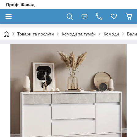
Профі Фасад
Товари та послуги
Комоди та тумби
Комоди
Вели