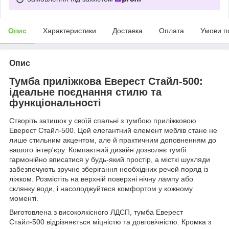
Опис
Характеристики
Доставка
Оплата
Умови п
Опис
Тумба приліжкова Еверест Стайл-500:
ідеальне поєднання стилю та
функціональності
Створіть затишок у своїй спальні з тумбою приліжковою
Еверест Стайл-500. Цей елегантний елемент меблів стане не
лише стильним акцентом, але й практичним доповненням до
вашого інтер'єру. Компактний дизайн дозволяє тумбі
гармонійно вписатися у будь-який простір, а місткі шухляди
забезпечують зручне зберігання необхідних речей поряд із
ліжком. Розмістіть на верхній поверхні нічну лампу або
склянку води, і насолоджуйтеся комфортом у кожному
моменті.
Виготовлена з високоякісного ЛДСП, тумба Еверест
Стайл-500 відрізняється міцністю та довговічністю. Кромка з