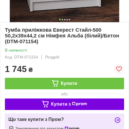
Тумба приліжкова Еверест Стайл-500
50,2х39х44,2 см Німфея Альба (білий)/Бетон
(DTM-071154)
В наявності
Код: DTM-071154
Роздріб
1 745
₴
Купити
або
Купити з
Що таке купити з Пром?
Замовлення під захистом