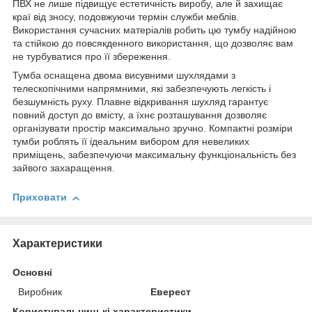
ПВХ не лише підвищує естетичність виробу, але й захищає
краї від зносу, подовжуючи термін служби меблів.
Використання сучасних матеріалів робить цю тумбу надійною
та стійкою до повсякденного використання, що дозволяє вам
не турбуватися про її збереження.
Тумба оснащена двома висувними шухлядами з
телескопічними напрямними, які забезпечують легкість і
безшумність руху. Плавне відкривання шухляд гарантує
повний доступ до вмісту, а їхнє розташування дозволяє
організувати простір максимально зручно. Компактні розміри
тумби роблять її ідеальним вибором для невеликих
приміщень, забезпечуючи максимальну функціональність без
зайвого захаращення.
Приховати
Характеристики
Основні
Виробник
Еверест
Користувальницькі характеристики