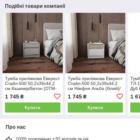
Подібні товари компанії
Тумба приліжкова Еверест
Тумба приліжкова Еверест
Тумб
Стайл-500 50,2х39х44,2
Стайл-500 50,2х39х44,2
ТЛ-1
см Кашемір/Бетон (DTM-
см Німфея Альба (білий)/
Дуб 
071155)
Дуб краф сірий (DTM-
0710
1 745
1 745
1 6
₴
₴
071161)
Купити
Купити
Про нас
100% позитивних з 92 відгуків за рік