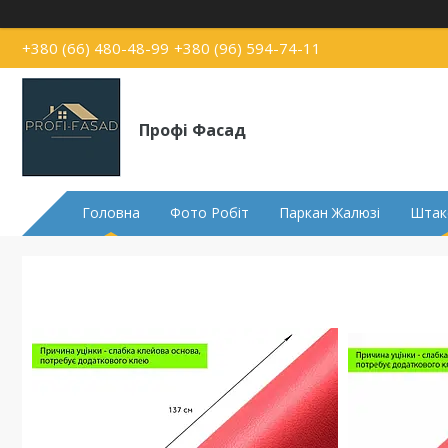
+380 (66) 480-48-99
+380 (96) 594-74-11
Профі Фасад
Головна
Фото Робіт
Паркан Жалюзі
Штак