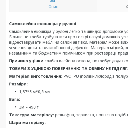
Опис
Х
Самоклейна екошкіра у рулоні
Самоклейна екошкіра у рулоні легко та швидко допоможе усун
Більше не треба турбуватися про гострі пазурі домашніх ул
відреставрувати меблі чи салон автівки. Матеріал може вико
усунення досить великої площі дефектів. Матеріал міцний, з
незамінним та бюджетним помічником при реставрації предм
Причина уцінки
слабка клейова основа, потребує додатк
ТОВАРИ З УЦІНКОЮ ПОВЕРНЕННЮ ТА ОБМІНУ НЕ ПІДЛЯГА
Матеріал виготовлення:
PVC+PU (полівінілхлорид з полі
Розміри:
1,37*3 м*0,5 мм
Вага:
3м – 490 г
Текстура матеріалу:
рельєфна, зерниста, повністю подібн
Шари матеріалу: