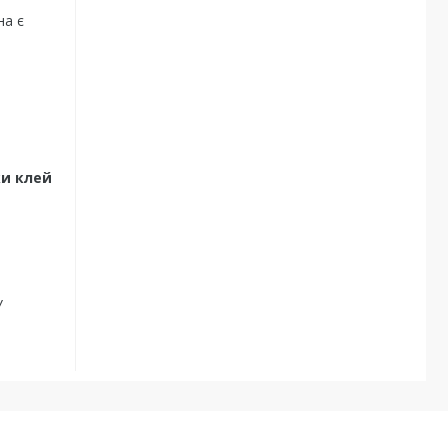
на є
ки клей
У