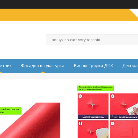
етник
Фасадна штукатурка
Високі Грядки ДПК
Декора