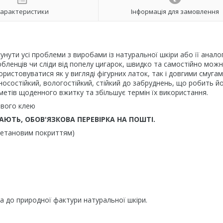
арактеристики
Інформація для замовлення
ути усі проблеми з виробами із натуральної шкіри або її аналог
юбленців чи сліди від попелу цигарок, швидко та самостійно мож
ристовуватися як у вигляді фігурних латок, так і довгими смуга
носостійкий, вологостійкий, стійкий до забруднень, що робить й
етів щоденного вжитку та збільшує термін їх використання.
ового клею
ЮТЬ, ОБОВ'ЯЗКОВА ПЕРЕВІРКА НА ПОШТІ.
уретановим покриттям)
а до природної фактури натуральної шкіри.