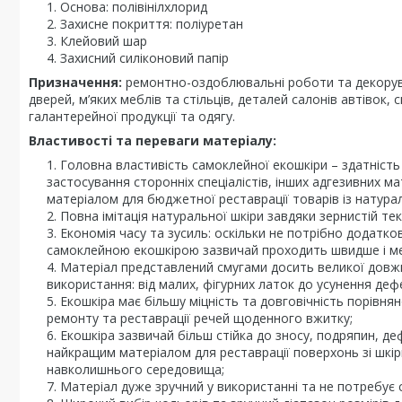
Основа: полівінілхлорид
Захисне покриття: поліуретан
Клейовий шар
Захисний силіконовий папір
Призначення:
ремонтно-оздоблювальні роботи та декорув
дверей, м’яких меблів та стільців, деталей салонів автівок,
галантерейної продукції та одягу.
Властивості та переваги матеріалу:
Головна властивість самоклейної екошкіри – здатніст
застосування сторонніх спеціалістів, інших адгезивних ма
матеріалом для бюджетної реставрації товарів із натураль
Повна імітація натуральної шкіри завдяки зернистій тек
Економія часу та зусиль: оскільки не потрібно додатк
самоклейною екошкірою зазвичай проходить швидше і м
Матеріал представлений смугами досить великої довжин
використання: від малих, фігурних латок до усунення деф
Екошкіра має більшу міцність та довговічність порівня
ремонту та реставрації речей щоденного вжитку;
Екошкіра зазвичай більш стійка до зносу, подряпин, де
найкращим матеріалом для реставрації поверхонь зі шкіри 
навколишнього середовища;
Матеріал дуже зручний у використанні та не потребує с