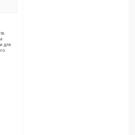
ів.
на
ми для
ого