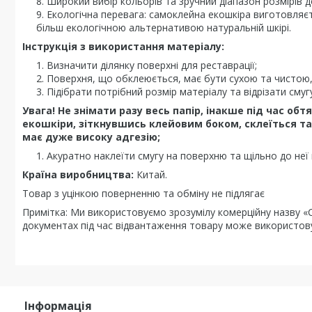
Широкий вибір кольорів та зручний діапазон розмірів 
Екологічна перевага: самоклейна екошкіра виготовляє
більш екологічною альтернативою натуральній шкірі.
Інструкція з використання матеріалу:
Визначити ділянку поверхні для реставрації;
Поверхня, що обклеюється, має бути сухою та чистою,
Підібрати потрібний розмір матеріалу та відрізати смугу
Увага! Не знімати разу весь папір, інакше під час о
екошкіри, зіткнувшись клейовим боком, склеїться та
має дуже високу адгезію;
Акуратно наклеїти смугу на поверхню та щільно до неї
Країна виробництва:
Китай.
Товар з уцінкою поверненню та обміну не підлягає
Примітка: Ми використовуємо зрозумілу комерційну назву «Са
документах під час відвантаження товару може використову
Інформація