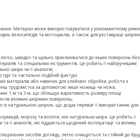
ання. Матеріал може використовуватися у різноманітному ремо
 сидінь велосипедів та мотоциклів, а також для реставрації шкірян
ь легко, швидко та щільно приклеюватися до інших поверхонь без
теріалів та спеціальних інструментів. Це робить її найзручнішим
ної шкіри чи її аналогів;
стурі та тактильно подібній фактурі;
ових матеріалів або навичок для клейової обробки, робота з
енш трудомістка за допомогою лише ножиць чи ножа;
и: 1 м та 3 м, що збільшує варіативність розміру площі
ектів великих шкіряних поверхонь;
но із натуральною шкірою, що додає переваг її використанню для
формацій, морозу та вологи, ніж натуральна шкіра. Це робить її
та її аналогів, які піддаються щоденній експлуатації та впливу
пеціальних засобів догляду, легко очищується та стійкий до бруд