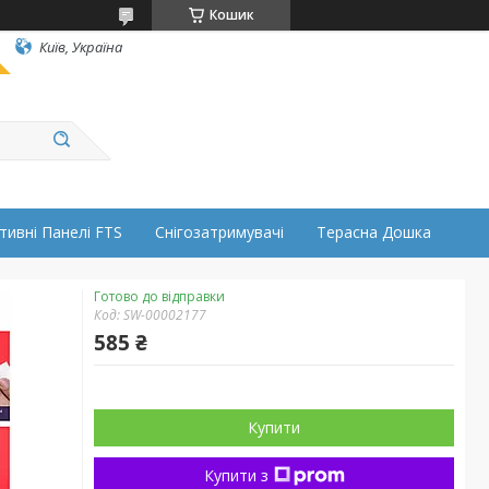
Кошик
Київ, Україна
тивні Панелі FTS
Снігозатримувачі
Терасна Дошка
Готово до відправки
Код:
SW-00002177
585 ₴
Купити
Купити з