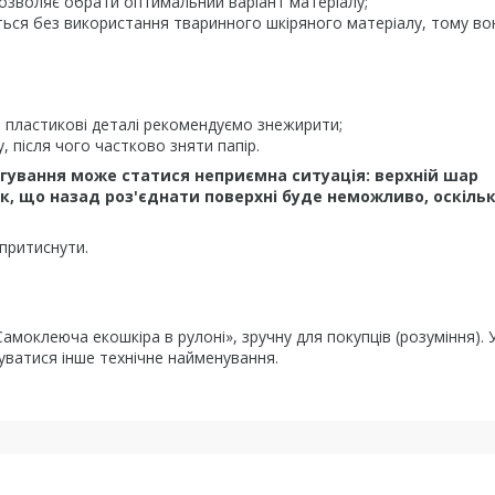
дозволяє обрати оптимальний варіант матеріалу;
ться без використання тваринного шкіряного матеріалу, тому во
 пластикові деталі рекомендуємо знежирити;
, після чого частково зняти папір.
бтягування може статися неприємна ситуація: верхній шар
к, що назад роз'єднати поверхні буде неможливо, оскіль
 притиснути.
моклеюча екошкіра в рулоні», зручну для покупців (розуміння). 
ватися інше технічне найменування.