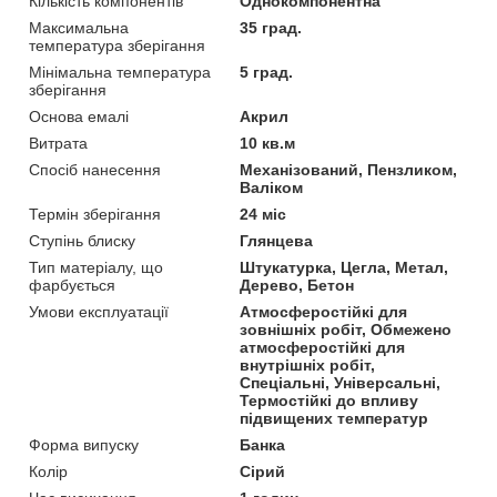
Кількість компонентів
Однокомпонентна
Максимальна
35 град.
температура зберігання
Мінімальна температура
5 град.
зберігання
Основа емалі
Акрил
Витрата
10 кв.м
Спосіб нанесення
Механізований, Пензликом,
Валіком
Термін зберігання
24 міс
Ступінь блиску
Глянцева
Тип матеріалу, що
Штукатурка, Цегла, Метал,
фарбується
Дерево, Бетон
Умови експлуатації
Атмосферостійкі для
зовнішніх робіт, Обмежено
атмосферостійкі для
внутрішніх робіт,
Спеціальні, Універсальні,
Термостійкі до впливу
підвищених температур
Форма випуску
Банка
Колір
Сірий