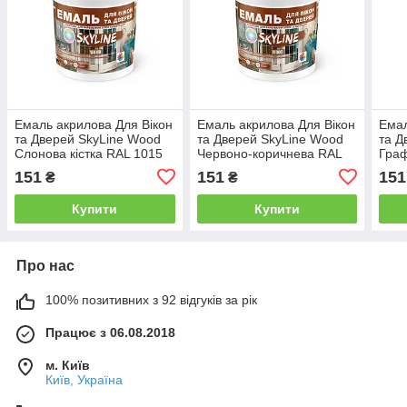
Емаль акрилова Для Вікон
Емаль акрилова Для Вікон
Емал
та Дверей SkyLine Wood
та Дверей SkyLine Wood
та Д
Слонова кістка RAL 1015
Червоно-коричнева RAL
Граф
0.4 л
3009 0.4 л
151
151
151
₴
₴
Купити
Купити
Про нас
100% позитивних з 92 відгуків за рік
Працює з 06.08.2018
м. Київ
Київ, Україна