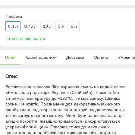
Фасовка
0.4 л
0.75 л
10 л
3 л
5 л
Готово до відправки
Опис
Характеристики
Доставка
Оплата
Умови п
Опис
Високоякісна глянсова біла акрилова емаль на водній основі
«Емаль для радіаторів SkyLine» (Скайлайн). Термостійка –
витримує температуру до +120°С. Не має запаху. Швидко
сохне. Не жовтіє. Призначена для декоративно-захисного
фарбування радіаторів опалення та труб водопостачання, а
також загрунтованого металу. Може бути нанесена на старі
алкідні покриття, які міцно тримаються. Використовується
усередині приміщень. Створює стійке до механічних
навантажень та неабразивних миючих засобів покриття.