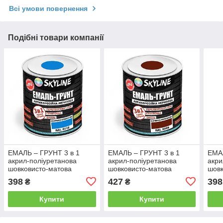
Всі умови повернення
Подібні товари компанії
ЕМАЛЬ – ГРУНТ 3 в 1
ЕМАЛЬ – ГРУНТ 3 в 1
ЕМАЛ
акрил-поліуретанова
акрил-поліуретанова
акри
шовковисто-матова
шовковисто-матова
шовк
Skyline RAL 5015 Яскраво-
Skyline RAL 3009 Червоно-
Skyl
398
427
398
₴
₴
блакитна 0,9 кг
коричнева 0,9 кг
0,9 к
Купити
Купити