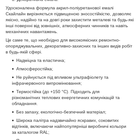
Удосконалена формула акрил-поліуретанової емалі
Скайлайн вирізняється підвищеною зносостійкістю, дозволяє
якісно, надійно та на довгі роки захистити металеві та будь-які
інші поверхні від зовнішніх, атмосферних чинників та навіть
механічних навантажень.
Це саме те, що необхідно для високоякісних ремонтно-
опоряджувальних, декоративно-захисних та інших видів робіт
в будь-якій сфері.
Надміцна та еластична;
Атмосферостійка;
Не руйнується під впливом ультрафіолету та
інфрачервоного випромінювання;
Термостійка (до +150 °С). Підходить для
різноманітних теплових енергетичних комунікацій та
обладнання.
Без запаху, екологічно-безпечний матеріал;
Широка палітра надзвичайно яскравих, соковитих
відтінків, включаючи найпопулярніші виробничі кольори
за каталогом RAL;