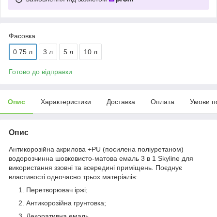
Фасовка
0.75 л
3 л
5 л
10 л
Готово до відправки
Опис
Характеристики
Доставка
Оплата
Умови п
Опис
Антикорозійна акрилова +PU (посилена поліуретаном)
водорозчинна шовковисто-матова емаль 3 в 1 Skyline для
використання ззовні та всередині приміщень. Поєднує
властивості одночасно трьох матеріалів:
Перетворювач іржі;
Антикорозійна грунтовка;
Декоративна емаль.