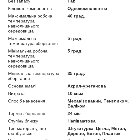
Без запаху
Так
Кількість компонентів
Однокомпонентна
Максимальна робоча
40 град.
температура
навколишнього
середовища
Максимальна
5 град.
температура зберігання
Мінімальна робоча
5 град.
температура
навколишнього
середовища
Мінімальна температура
35 град.
зберігання
Основа емалі
Акрил-уретанова
Витрата
10 кв.м
Спосіб нанесення
Механізований, Пензликом,
Валіком
Термін зберігання
24 міс
Ступінь блиску
Напівматова
Тип матеріалу, що
Штукатурка, Цегла, Метал,
фарбується
Дерево, Бетон, Пластик