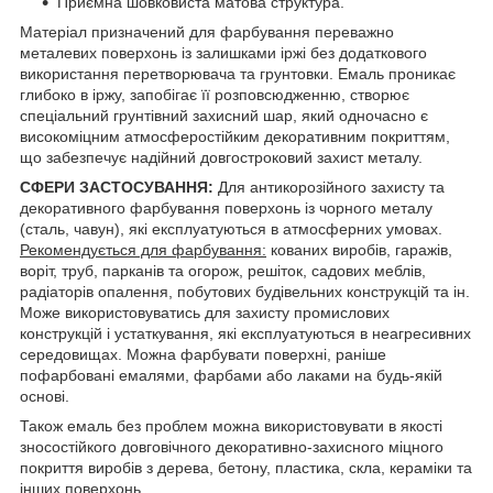
Приємна шовковиста матова структура.
Матеріал призначений для фарбування переважно
металевих поверхонь із залишками іржі без додаткового
використання перетворювача та грунтовки. Емаль проникає
глибоко в іржу, запобігає її розповсюдженню, створює
спеціальний грунтівний захисний шар, який одночасно є
високоміцним атмосферостійким декоративним покриттям,
що забезпечує надійний довгостроковий захист металу.
СФЕРИ ЗАСТОСУВАННЯ:
Для антикорозійного захисту та
декоративного фарбування поверхонь із чорного металу
(сталь, чавун), які експлуатуються в атмосферних умовах.
Рекомендується для фарбування:
кованих виробів, гаражів,
воріт, труб, парканів та огорож, решіток, садових меблів,
радіаторів опалення, побутових будівельних конструкцій та ін.
Може використовуватись для захисту промислових
конструкцій і устаткування, які експлуатуються в неагресивних
середовищах. Можна фарбувати поверхні, раніше
пофарбовані емалями, фарбами або лаками на будь-якій
основі.
Також емаль без проблем можна використовувати в якості
зносостійкого довговічного декоративно-захисного міцного
покриття виробів з дерева, бетону, пластика, скла, кераміки та
інших поверхонь.