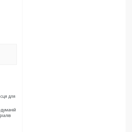
и
ісця для
одуманій
ріалів