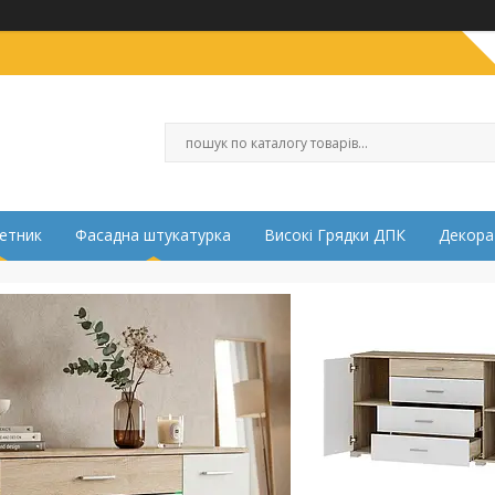
етник
Фасадна штукатурка
Високі Грядки ДПК
Декора