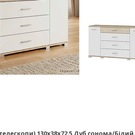
(телескопи) 130х38х72.5 Дуб сонома/Білий