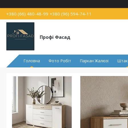
+380 (66) 480-48-99
+380 (96) 594-74-11
Профі Фасад
Головна
Фото Робіт
Паркан Жалюзі
Штак