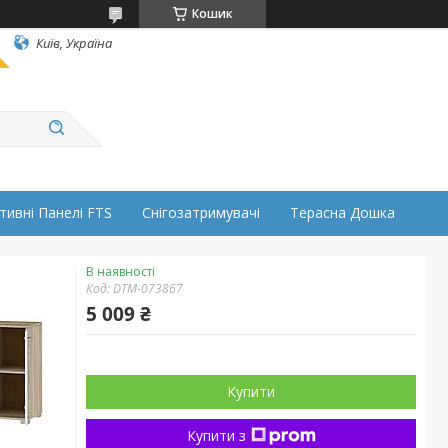
Кошик
Київ, Україна
тивні Панелі FTS
Снігозатримувачі
Терасна Дошка
В наявності
Код:
DTM-073867
5 009 ₴
Купити
Купити з