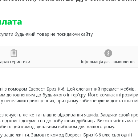
 купити будь-який товар не покидаючи сайту.
арактеристики
Інформація для замовлення
ьні з комодом Еверест Бриз К-6. Цей елегантний предмет меблів,
ним доповненням до будь-якого інтер'єру. Його компактні розмір
 у невеликих приміщеннях, при цьому забезпечуючи достатньо м
печують легке та плавне відкривання ящиків. Завдяки своїй пр
 від книг і документів до побутових дрібниць. Висока якість мате
 робить цей комод ідеальним вибором для вашого дому.
у ваше життя. Замовте комод Еверест Бриз К-6 вже сьогодні і