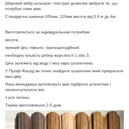
Широкий вибір кольорів і текстури дозволяє вибрати те, що
потрібне саме вам;
Стандартна ширина-105мм, 115мм висота від 0,4 м до 4м
Виготовляється за індивідуальним потребам:
висота;
прямий зріз, півколо, трапецієподібний;
необхідну кількість ребер жорсткості 1 або 3;
Ціна залежить від виду і типу євро штахетника.
У Профі-Фасад ви точно знайдете штахетник який прикрасити
ваш двір.
Наші менеджери допоможуть вам підібрати штахетник і
проконсультують вас
з усіх питань.
Термін виготовлення 2-5 днів.