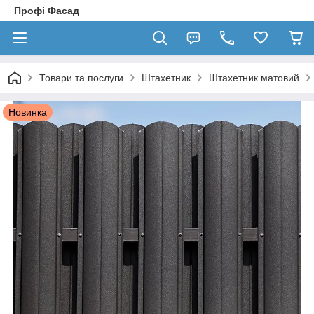
Профі Фасад
Товари та послуги
Штахетник
Штахетник матовий
Новинка