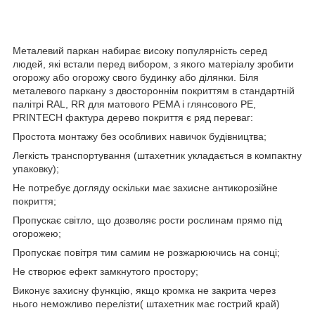
Металевий паркан набирає високу популярність серед
людей, які встали перед вибором, з якого матеріалу зробити
огорожу або огорожу свого будинку або ділянки. Біля
металевого паркану з двостороннім покриттям в стандартній
палітрі RAL, RR для матового PEMA і глянсового РЕ,
PRINTECH фактура дерево покриття є ряд переваг:
Простота монтажу без особливих навичок будівництва;
Легкість транспортування (штахетник укладається в компактну
упаковку);
Не потребує догляду оскільки має захисне антикорозійне
покриття;
Пропускає світло, що дозволяє рости рослинам прямо під
огорожею;
Пропускає повітря тим самим не розжарюючись на сонці;
Не створює ефект замкнутого простору;
Виконує захисну функцію, якщо кромка не закрита через
нього неможливо перелізти( штахетник має гострий край)