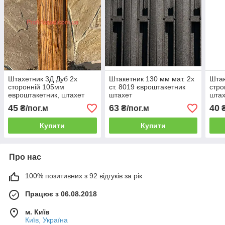
Штахетник 3Д Дуб 2х
Штакетник 130 мм мат. 2х
Штак
сторонній 105мм
ст. 8019 євроштакетник
стро
евроштакетник, штахет
штахет
шта
Україна
45
63
40
₴/пог.м
₴/пог.м
₴
Купити
Купити
Про нас
100% позитивних з 92 відгуків за рік
Працює з 06.08.2018
м. Київ
Київ, Україна