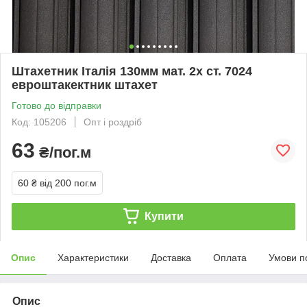
Штахетник Італія 130мм мат. 2х ст. 7024
евроштакектник штахет
Готово до відправки
Код: 105206
Опт і роздріб
63
₴/пог.м
60 ₴
від 200 пог.м
Купити
Опис
Характеристики
Доставка
Оплата
Умови п
Опис